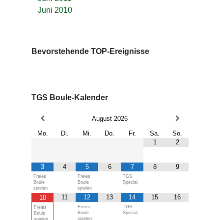
Juni 2010
Bevorstehende TOP-Ereignisse
TGS Boule-Kalender
August
2026
Mo.
Di.
Mi.
Do.
Fr.
Sa.
So.
1
2
3
4
5
6
7
8
9
Freies
Freies
TGS
Boule
Boule
Special
spielen
spielen
11
12
13
14
15
16
10
Freies
TGS
Freies
Boule
Special
Boule
spielen
spielen