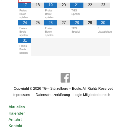
17
18
19
20
21
22
23
Freies
Freies
TGS
Boule
Boule
Special
spielen
spielen
24
25
26
27
28
29
30
Freies
Freies
TGS
3.
Boule
Boule
Special
Ligaspieltag
spielen
spielen
31
Freies
Boule
spielen
Copyright © 2026
TG – Stürzelberg – Boule
. All Rights Reserved.
Impressum
Datenschutzerklärung
Login Mitgliederbereich
Aktuelles
Kalender
Anfahrt
Kontakt