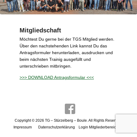
Mitgliedschaft
P
Möchtest Du gerne bei der TGS Mitglied werden.
o
Über den nachstehenden Link kannst Du das
s
Antragsformuler herunterladen, ausdrucken und
t
beim nächsten Trainig ausgefüllt und
e
unterschrieben mitbringen.
d
>>> DOWNLOAD Antragsformular <<<
o
n
3
0
.
M
ä
Copyright © 2026
TG – Stürzelberg – Boule
. All Rights Reserved.
r
Impressum
Datenschutzerklärung
Login Mitgliederbereich
z