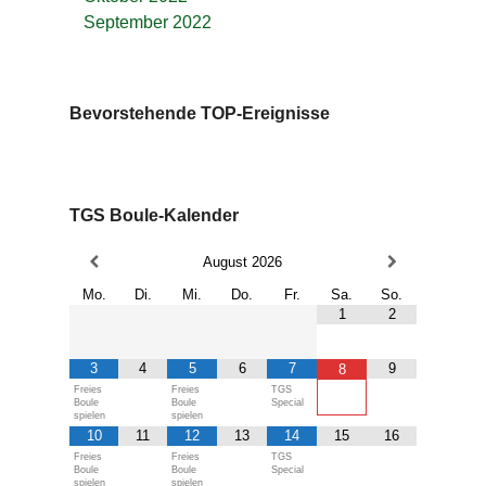
September 2022
Bevorstehende TOP-Ereignisse
TGS Boule-Kalender
August
2026
Mo.
Di.
Mi.
Do.
Fr.
Sa.
So.
1
2
3
4
5
6
7
9
8
Freies
Freies
TGS
Boule
Boule
Special
spielen
spielen
10
11
12
13
14
15
16
Freies
Freies
TGS
Boule
Boule
Special
spielen
spielen