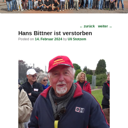
Post
←
zurück
weiter
→
navigation
Hans Bittner ist verstorben
Posted on
14. Februar 2024
by
Uli Stotzem