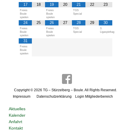
17
18
19
20
21
22
23
Freies
Freies
TGS
Boule
Boule
Special
spielen
spielen
24
25
26
27
28
29
30
Freies
Freies
TGS
3.
Boule
Boule
Special
Ligaspieltag
spielen
spielen
31
Freies
Boule
spielen
Copyright © 2026
TG – Stürzelberg – Boule
. All Rights Reserved.
Impressum
Datenschutzerklärung
Login Mitgliederbereich
Aktuelles
Kalender
Anfahrt
Kontakt