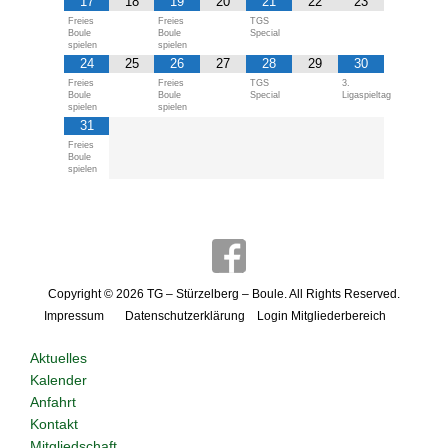
17
18
19
20
21
22
23
Freies
Freies
TGS
Boule
Boule
Special
spielen
spielen
24
25
26
27
28
29
30
Freies
Freies
TGS
3.
Boule
Boule
Special
Ligaspieltag
spielen
spielen
31
Freies
Boule
spielen
Copyright © 2026
TG – Stürzelberg – Boule
. All Rights Reserved.
Impressum
Datenschutzerklärung
Login Mitgliederbereich
Aktuelles
Kalender
Anfahrt
Kontakt
Mitgliedschaft