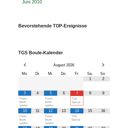
Juni 2010
Bevorstehende TOP-Ereignisse
TGS Boule-Kalender
August
2026
Mo.
Di.
Mi.
Do.
Fr.
Sa.
So.
1
2
3
4
5
6
8
9
7
Freies
Freies
TGS
Boule
Boule
Special
spielen
spielen
10
11
12
13
14
15
16
Freies
Freies
TGS
Boule
Boule
Special
spielen
spielen