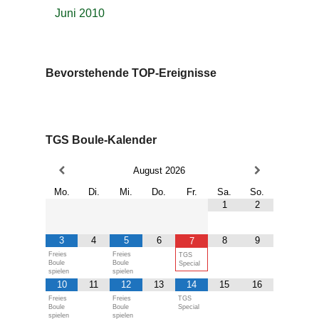
Juni 2010
Bevorstehende TOP-Ereignisse
TGS Boule-Kalender
August
2026
Mo.
Di.
Mi.
Do.
Fr.
Sa.
So.
1
2
3
4
5
6
8
9
7
Freies
Freies
TGS
Boule
Boule
Special
spielen
spielen
10
11
12
13
14
15
16
Freies
Freies
TGS
Boule
Boule
Special
spielen
spielen