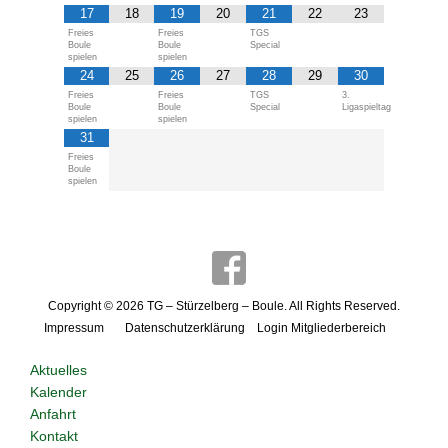
17
18
19
20
21
22
23
Freies
Freies
TGS
Boule
Boule
Special
spielen
spielen
24
25
26
27
28
29
30
Freies
Freies
TGS
3.
Boule
Boule
Special
Ligaspieltag
spielen
spielen
31
Freies
Boule
spielen
Copyright © 2026
TG – Stürzelberg – Boule
. All Rights Reserved.
Impressum
Datenschutzerklärung
Login Mitgliederbereich
Aktuelles
Kalender
Anfahrt
Kontakt