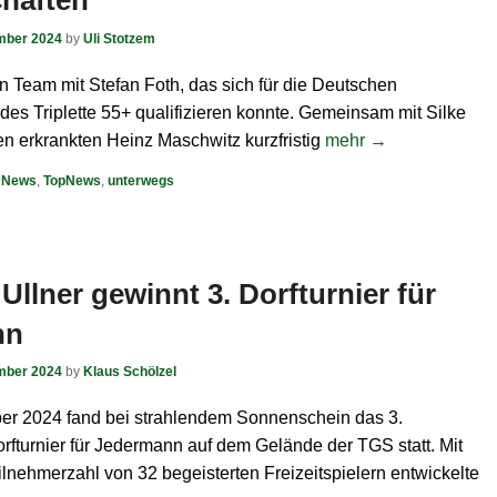
mber 2024
by
Uli Stotzem
n Team mit Stefan Foth, das sich für die Deutschen
des Triplette 55+ qualifizieren konnte. Gemeinsam mit Silke
den erkrankten Heinz Maschwitz kurzfristig
mehr →
,
News
,
TopNews
,
unterwegs
Ullner gewinnt 3. Dorfturnier für
nn
mber 2024
by
Klaus Schölzel
r 2024 fand bei strahlendem Sonnenschein das 3.
rfturnier für Jedermann auf dem Gelände der TGS statt. Mit
lnehmerzahl von 32 begeisterten Freizeitspielern entwickelte