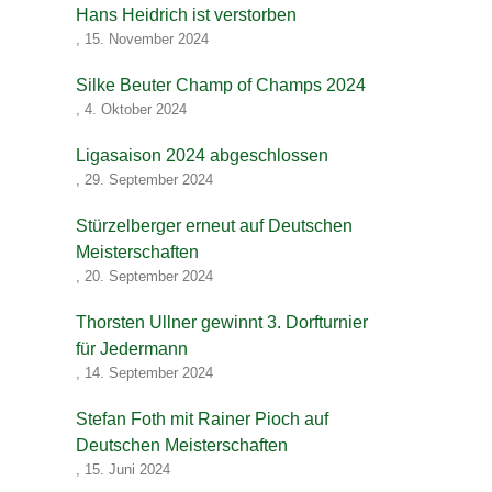
Hans Heidrich ist verstorben
,
15. November 2024
Silke Beuter Champ of Champs 2024
,
4. Oktober 2024
Ligasaison 2024 abgeschlossen
,
29. September 2024
Stürzelberger erneut auf Deutschen
Meisterschaften
,
20. September 2024
Thorsten Ullner gewinnt 3. Dorfturnier
für Jedermann
,
14. September 2024
Stefan Foth mit Rainer Pioch auf
Deutschen Meisterschaften
,
15. Juni 2024