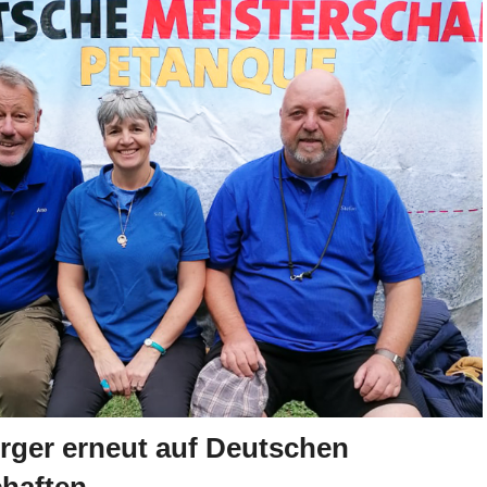
rger erneut auf Deutschen
chaften