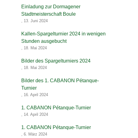
Einladung zur Dormagener
Stadtmeisterschaft Boule
,
13. Juni 2024
Kallen-Spargelturnier 2024 in wenigen
Stunden ausgebucht
,
18. Mai 2024
Bilder des Spargelturniers 2024
,
18. Mai 2024
Bilder des 1. CABANON Pétanque-
Turnier
,
16. April 2024
1. CABANON Pétanque-Turnier
,
14. April 2024
1. CABANON Pétanque-Turnier
,
6. März 2024