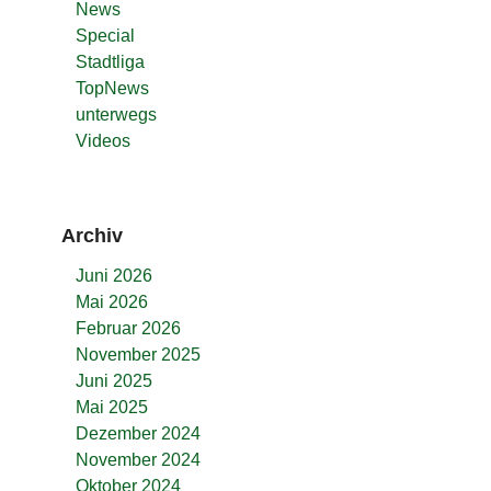
News
Special
Stadtliga
TopNews
unterwegs
Videos
Archiv
Juni 2026
Mai 2026
Februar 2026
November 2025
Juni 2025
Mai 2025
Dezember 2024
November 2024
Oktober 2024