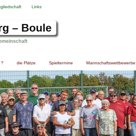
tgliedschaft
Links
rg – Boule
emeinschaft
 ?
die Plätze
Spieltermine
Mannschaftswettbewerbe