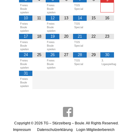
Freies
Freies
TGS
Boule
Boule
Special
spielen
spielen
10
11
12
13
14
15
16
Freies
Freies
TGS
Boule
Boule
Special
spielen
spielen
17
18
19
20
21
22
23
Freies
Freies
TGS
Boule
Boule
Special
spielen
spielen
24
25
26
27
28
29
30
Freies
Freies
TGS
3.
Boule
Boule
Special
Ligaspieltag
spielen
spielen
31
Freies
Boule
spielen
Copyright © 2026
TG – Stürzelberg – Boule
. All Rights Reserved.
Impressum
Datenschutzerklärung
Login Mitgliederbereich