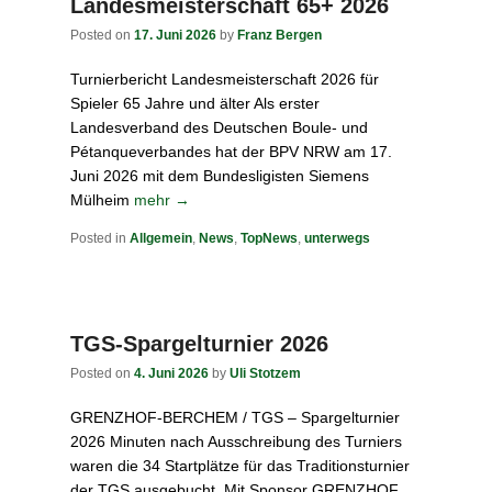
Landesmeisterschaft 65+ 2026
Posted on
17. Juni 2026
by
Franz Bergen
Turnierbericht Landesmeisterschaft 2026 für
Spieler 65 Jahre und älter Als erster
Landesverband des Deutschen Boule- und
Pétanqueverbandes hat der BPV NRW am 17.
Juni 2026 mit dem Bundesligisten Siemens
Mülheim
mehr →
Posted in
Allgemein
,
News
,
TopNews
,
unterwegs
TGS-Spargelturnier 2026
Posted on
4. Juni 2026
by
Uli Stotzem
GRENZHOF-BERCHEM / TGS – Spargelturnier
2026 Minuten nach Ausschreibung des Turniers
waren die 34 Startplätze für das Traditionsturnier
der TGS ausgebucht. Mit Sponsor GRENZHOF