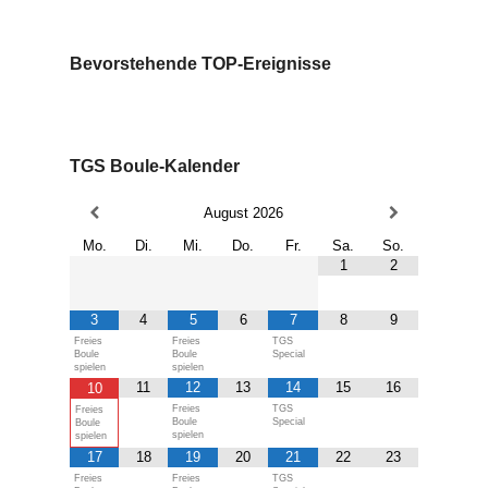
Bevorstehende TOP-Ereignisse
TGS Boule-Kalender
August
2026
Mo.
Di.
Mi.
Do.
Fr.
Sa.
So.
1
2
3
4
5
6
7
8
9
Freies
Freies
TGS
Boule
Boule
Special
spielen
spielen
11
12
13
14
15
16
10
Freies
TGS
Freies
Boule
Special
Boule
spielen
spielen
17
18
19
20
21
22
23
Freies
Freies
TGS