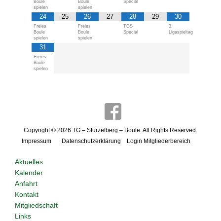
Boule
Boule
Special
spielen
spielen
24
25
26
27
28
29
30
Freies
Freies
TGS
3.
Boule
Boule
Special
Ligaspieltag
spielen
spielen
31
Freies
Boule
spielen
Copyright © 2026
TG – Stürzelberg – Boule
. All Rights Reserved.
Impressum
Datenschutzerklärung
Login Mitgliederbereich
Aktuelles
Kalender
Anfahrt
Kontakt
Mitgliedschaft
Links