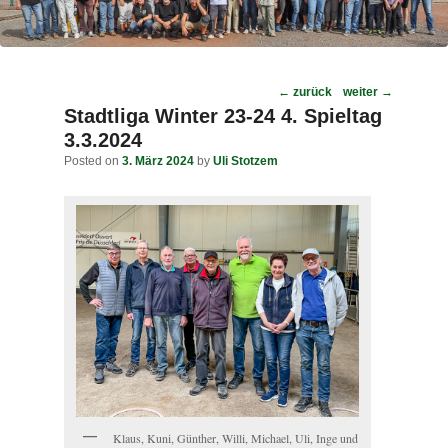
Post
←
zurück
weiter
→
navigation
Stadtliga Winter 23-24 4. Spieltag
3.3.2024
Posted on
3. März 2024
by
Uli Stotzem
Klaus, Kuni, Günther, Willi, Michael, Uli, Inge und