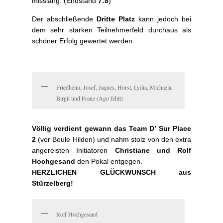
misslang. (Endstand
7:8
)
Der abschließende
Dritte Platz
kann jedoch bei
dem sehr starken Teilnehmerfeld durchaus als
schöner Erfolg gewertet werden.
Friedhelm, Josef, Jaques, Horst, Lydia, Michaela,
Birgit und Franz (Ago fehlt)
Völlig verdient gewann das Team D’ Sur Place
2
(vor Boule Hilden) und nahm stolz von den extra
angereisten Initiatoren
Christiane und Rolf
Hochgesand
den Pokal entgegen.
HERZLICHEN GLÜCKWUNSCH aus
Stürzelberg!
Rolf Hochgesand