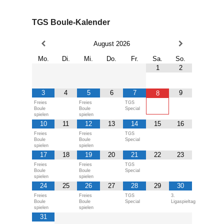
TGS Boule-Kalender
August
2026
Mo.
Di.
Mi.
Do.
Fr.
Sa.
So.
1
2
3
4
5
6
7
9
8
Freies
Freies
TGS
Boule
Boule
Special
spielen
spielen
10
11
12
13
14
15
16
Freies
Freies
TGS
Boule
Boule
Special
spielen
spielen
17
18
19
20
21
22
23
Freies
Freies
TGS
Boule
Boule
Special
spielen
spielen
24
25
26
27
28
29
30
Freies
Freies
TGS
3.
Boule
Boule
Special
Ligaspieltag
spielen
spielen
31