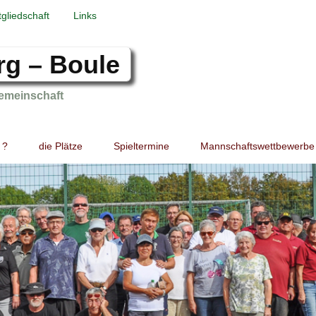
tgliedschaft
Links
rg – Boule
emeinschaft
 ?
die Plätze
Spieltermine
Mannschaftswettbewerbe