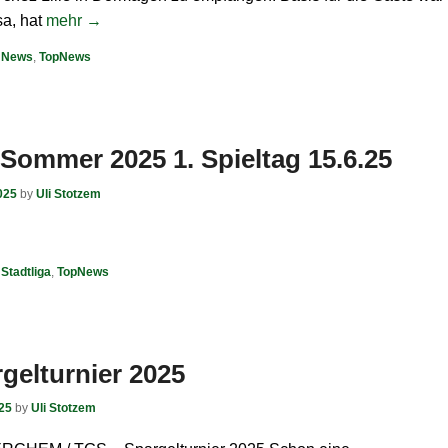
a, hat
mehr →
,
News
,
TopNews
 Sommer 2025 1. Spieltag 15.6.25
025
by
Uli Stotzem
,
Stadtliga
,
TopNews
gelturnier 2025
025
by
Uli Stotzem