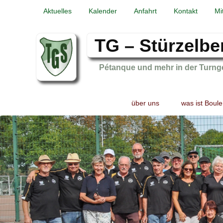
Aktuelles
Kalender
Anfahrt
Kontakt
Mi
TG – Stürzelbe
Pétanque und mehr in der Turng
Primary
Skip
Skip
über uns
was ist Boule
menu
to
to
primary
secondary
content
content