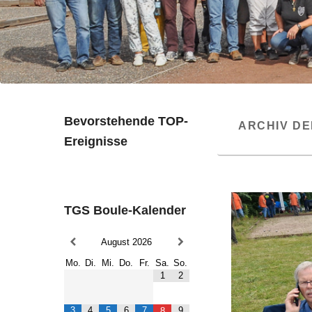
Bevorstehende TOP-
ARCHIV D
Ereignisse
TGS Boule-Kalender
August
2026
Mo.
Di.
Mi.
Do.
Fr.
Sa.
So.
1
2
3
4
5
6
7
9
8