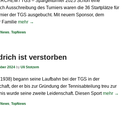
HEM / TGS – Spargelturnier 2025 Schon eine
ch Ausschreibung des Turniers waren die 36 Startplätze für
urnier der TGS ausgebucht. Mit neuem Sponsor, dem
 Familie
mehr →
,
News
,
TopNews
rich ist verstorben
mber 2024
by
Uli Stotzem
*1938) begann seine Laufbahn bei der TGS in der
aft, der er bis zur Gründung der Tennisabteilung treu zur
nnis wurde seine zweite Leidenschaft. Diesen Sport
mehr →
,
News
,
TopNews