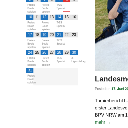
Freies
Freies
TGS
Boule
Boule
Special
spielen
spielen
10
11
12
13
14
15
16
Freies
Freies
TGS
Boule
Boule
Special
spielen
spielen
17
18
19
20
21
22
23
Freies
Freies
TGS
Boule
Boule
Special
spielen
spielen
24
25
26
27
28
29
30
Freies
Freies
TGS
3.
Boule
Boule
Special
Ligaspieltag
spielen
spielen
31
Freies
Landesme
Boule
spielen
Posted on
17. Juni 2
Turnierbericht L
erster Landesve
BPV NRW am 17.
mehr →