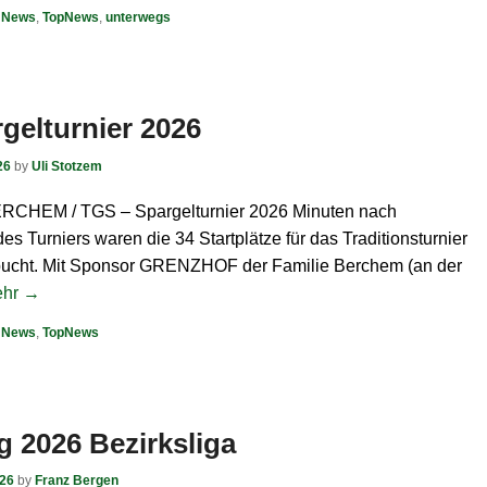
,
News
,
TopNews
,
unterwegs
gelturnier 2026
26
by
Uli Stotzem
HEM / TGS – Spargelturnier 2026 Minuten nach
s Turniers waren die 34 Startplätze für das Traditionsturnier
ucht. Mit Sponsor GRENZHOF der Familie Berchem (an der
hr →
,
News
,
TopNews
ag 2026 Bezirksliga
026
by
Franz Bergen