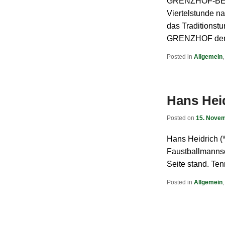
GRENZHOF-BERC
Viertelstunde na
das Traditionst
GRENZHOF der
Posted in
Allgemein
Hans Heid
Posted on
15. Nove
Hans Heidrich (
Faustballmannsch
Seite stand. Te
Posted in
Allgemein