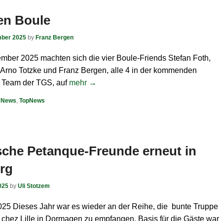
en Boule
mber 2025
by
Franz Bergen
mber 2025 machten sich die vier Boule-Friends Stefan Foth,
 Arno Totzke und Franz Bergen, alle 4 in der kommenden
m Team der TGS, auf
mehr →
,
News
,
TopNews
sche Petanque-Freunde erneut in
erg
025
by
Uli Stotzem
2025 Dieses Jahr war es wieder an der Reihe, die bunte Truppe
 chez Lille in Dormagen zu empfangen. Basis für die Gäste war