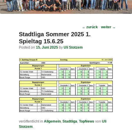
Post
←
zurück
weiter
→
navigation
Stadtliga Sommer 2025 1.
Spieltag 15.6.25
Posted on
15. Juni 2025
by
Uli Stotzem
veröffentlicht in
Allgemein
,
Stadtliga
,
TopNews
von
Uli
Stotzem
.