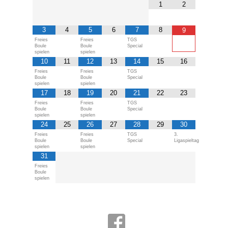
1
2
3
4
5
6
7
8
9
Freies
Freies
TGS
Boule
Boule
Special
spielen
spielen
10
11
12
13
14
15
16
Freies
Freies
TGS
Boule
Boule
Special
spielen
spielen
17
18
19
20
21
22
23
Freies
Freies
TGS
Boule
Boule
Special
spielen
spielen
24
25
26
27
28
29
30
Freies
Freies
TGS
3.
Boule
Boule
Special
Ligaspieltag
spielen
spielen
31
Freies
Boule
spielen