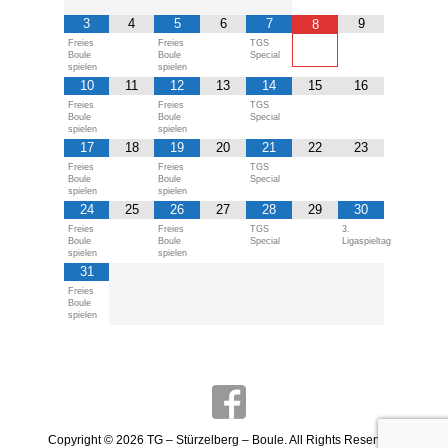
3
4
5
6
7
9
8
Freies
Freies
TGS
Boule
Boule
Special
spielen
spielen
10
11
12
13
14
15
16
Freies
Freies
TGS
Boule
Boule
Special
spielen
spielen
17
18
19
20
21
22
23
Freies
Freies
TGS
Boule
Boule
Special
spielen
spielen
24
25
26
27
28
29
30
Freies
Freies
TGS
3.
Boule
Boule
Special
Ligaspieltag
spielen
spielen
31
Freies
Boule
spielen
Copyright © 2026
TG – Stürzelberg – Boule
. All Rights Reserved.