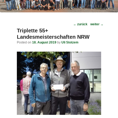
Post
←
zurück
weiter
→
navigation
Triplette 55+
Landesmeisterschaften NRW
Posted on
18. August 2019
by
Uli Stotzem