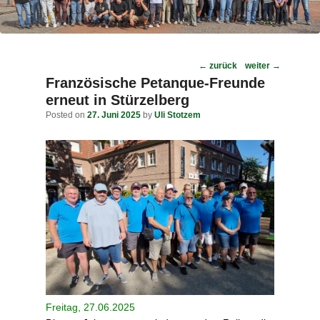
Post
←
zurück
weiter
→
navigation
Französische Petanque-Freunde
erneut in Stürzelberg
Posted on
27. Juni 2025
by
Uli Stotzem
Freitag, 27.06.2025