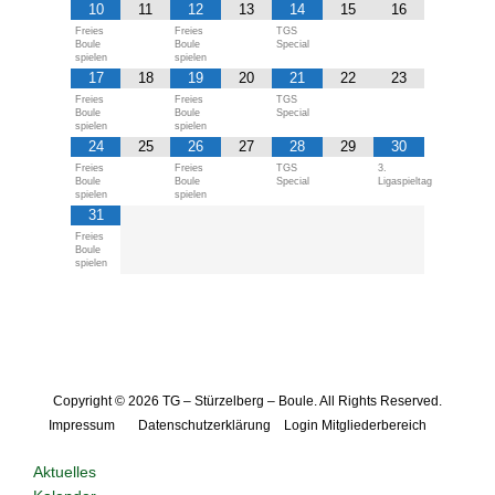
10
11
12
13
14
15
16
Freies
Freies
TGS
Boule
Boule
Special
spielen
spielen
17
18
19
20
21
22
23
Freies
Freies
TGS
Boule
Boule
Special
spielen
spielen
24
25
26
27
28
29
30
Freies
Freies
TGS
3.
Boule
Boule
Special
Ligaspieltag
spielen
spielen
31
Freies
Boule
spielen
Copyright © 2026
TG – Stürzelberg – Boule
. All Rights Reserved.
Impressum
Datenschutzerklärung
Login Mitgliederbereich
Aktuelles