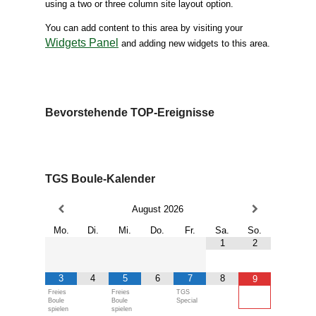
using a two or three column site layout option.
You can add content to this area by visiting your
Widgets Panel
and adding new widgets to this area.
Bevorstehende TOP-Ereignisse
TGS Boule-Kalender
August
2026
Mo.
Di.
Mi.
Do.
Fr.
Sa.
So.
1
2
3
4
5
6
7
8
9
Freies
Freies
TGS
Boule
Boule
Special
spielen
spielen