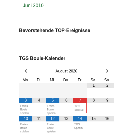
Juni 2010
Bevorstehende TOP-Ereignisse
TGS Boule-Kalender
August
2026
Mo.
Di.
Mi.
Do.
Fr.
Sa.
So.
1
2
3
4
5
6
8
9
7
Freies
Freies
TGS
Boule
Boule
Special
spielen
spielen
10
11
12
13
14
15
16
Freies
Freies
TGS
Boule
Boule
Special
spielen
spielen