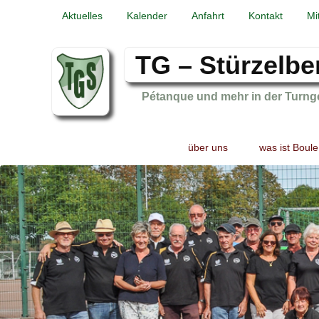
Aktuelles
Kalender
Anfahrt
Kontakt
Mi
TG – Stürzelbe
Pétanque und mehr in der Turng
Primary
Skip
Skip
über uns
was ist Boule
menu
to
to
primary
secondary
content
content