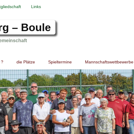
tgliedschaft
Links
rg – Boule
emeinschaft
 ?
die Plätze
Spieltermine
Mannschaftswettbewerbe