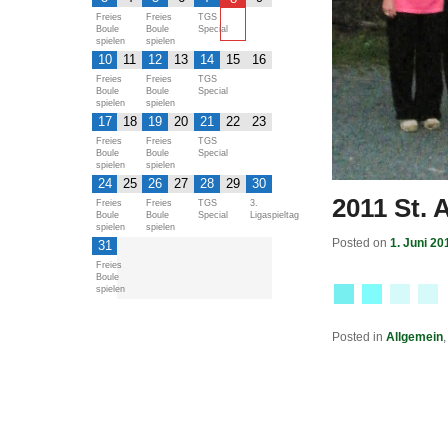
Freies
Freies
TGS
Boule
Boule
Special
spielen
spielen
10
11
12
13
14
15
16
Freies
Freies
TGS
Boule
Boule
Special
spielen
spielen
17
18
19
20
21
22
23
Freies
Freies
TGS
Boule
Boule
Special
spielen
spielen
24
25
26
27
28
29
30
2011 St.
Freies
Freies
TGS
3.
Boule
Boule
Special
Ligaspieltag
spielen
spielen
Posted on
1. Juni 20
31
Freies
Boule
spielen
Posted in
Allgemein