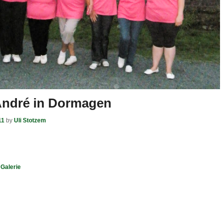
 André in Dormagen
11
by
Uli Stotzem
,
Galerie