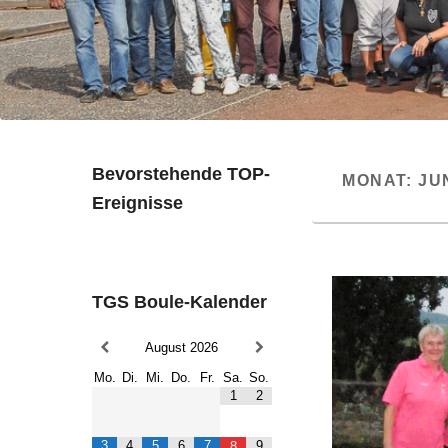
Bevorstehende TOP-
MONAT:
JU
Ereignisse
TGS Boule-Kalender
August
2026
Mo.
Di.
Mi.
Do.
Fr.
Sa.
So.
1
2
3
4
5
6
7
9
8