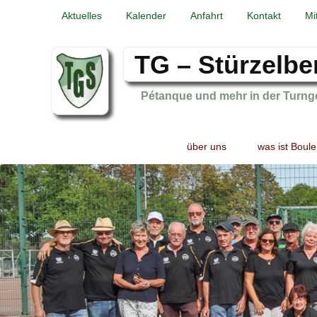
Aktuelles
Kalender
Anfahrt
Kontakt
Mi
TG – Stürzelbe
Pétanque und mehr in der Turng
Primary
Skip
Skip
über uns
was ist Boule
menu
to
to
primary
secondary
content
content