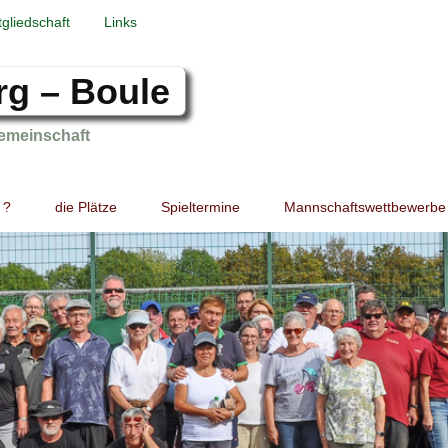
tgliedschaft
Links
rg – Boule
emeinschaft
 ?
die Plätze
Spieltermine
Mannschaftswettbewerbe