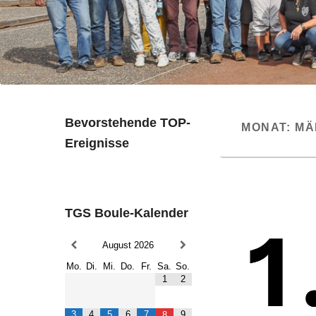
Bevorstehende TOP-
MONAT:
MÄ
Ereignisse
TGS Boule-Kalender
August
2026
Mo.
Di.
Mi.
Do.
Fr.
Sa.
So.
1
2
3
4
5
6
7
9
8