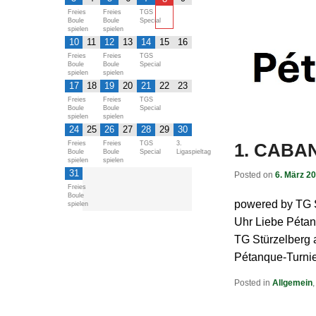
Freies
Freies
TGS
Boule
Boule
Special
spielen
spielen
10
11
12
13
14
15
16
Freies
Freies
TGS
Boule
Boule
Special
spielen
spielen
17
18
19
20
21
22
23
Freies
Freies
TGS
Boule
Boule
Special
spielen
spielen
24
25
26
27
28
29
30
Freies
Freies
TGS
3.
1. CABAN
Boule
Boule
Special
Ligaspieltag
spielen
spielen
31
Posted on
6. März 2
Freies
Boule
powered by TG S
spielen
Uhr Liebe Péta
TG Stürzelberg 
Pétanque-Turnie
Posted in
Allgemein