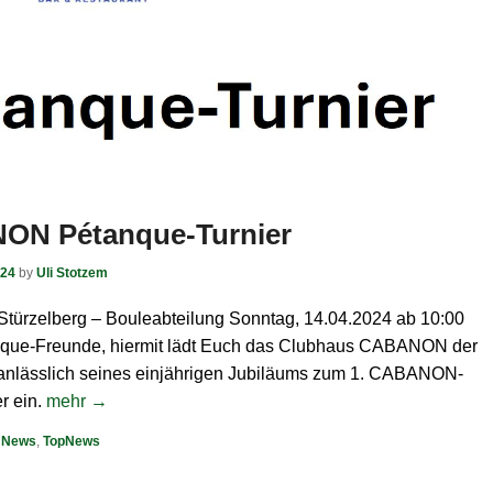
ON Pétanque-Turnier
024
by
Uli Stotzem
türzelberg – Bouleabteilung Sonntag, 14.04.2024 ab 10:00
nque-Freunde, hiermit lädt Euch das Clubhaus CABANON der
anlässlich seines einjährigen Jubiläums zum 1. CABANON-
r ein.
mehr →
,
News
,
TopNews