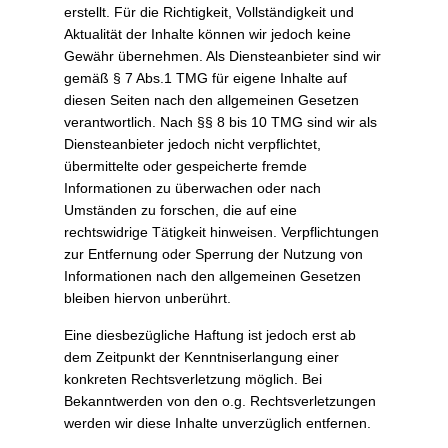
2
erstellt. Für die Richtigkeit, Vollständigkeit und
0
Aktualität der Inhalte können wir jedoch keine
1
Gewähr übernehmen. Als Diensteanbieter sind wir
8
gemäß § 7 Abs.1 TMG für eigene Inhalte auf
b
diesen Seiten nach den allgemeinen Gesetzen
y
verantwortlich. Nach §§ 8 bis 10 TMG sind wir als
U
Diensteanbieter jedoch nicht verpflichtet,
l
übermittelte oder gespeicherte fremde
i
Informationen zu überwachen oder nach
S
Umständen zu forschen, die auf eine
t
rechtswidrige Tätigkeit hinweisen. Verpflichtungen
o
zur Entfernung oder Sperrung der Nutzung von
t
Informationen nach den allgemeinen Gesetzen
z
bleiben hiervon unberührt.
e
Eine diesbezügliche Haftung ist jedoch erst ab
m
dem Zeitpunkt der Kenntniserlangung einer
konkreten Rechtsverletzung möglich. Bei
Bekanntwerden von den o.g. Rechtsverletzungen
werden wir diese Inhalte unverzüglich entfernen.