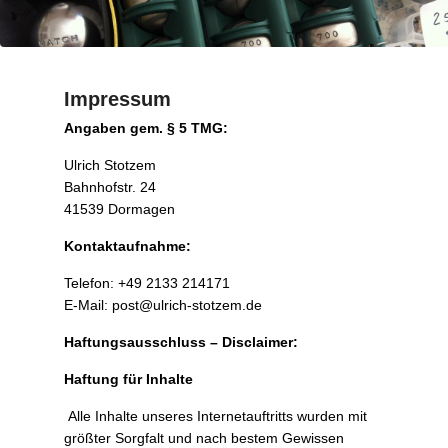
Impressum
P
Angaben gem. § 5 TMG:
o
Ulrich Stotzem
s
Bahnhofstr. 24
t
41539 Dormagen
e
d
Kontaktaufnahme:
o
n
Telefon: +49 2133 214171
1
E-Mail: post@ulrich-stotzem.de
6
Haftungsausschluss – Disclaimer:
.
M
Haftung für Inhalte
ä
r
Alle Inhalte unseres Internetauftritts wurden mit
z
größter Sorgfalt und nach bestem Gewissen