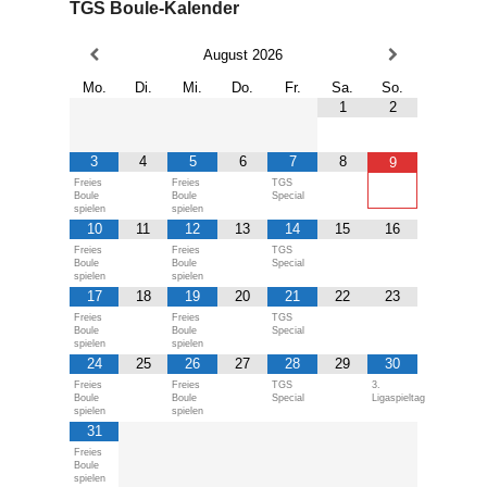
TGS Boule-Kalender
August
2026
Mo.
Di.
Mi.
Do.
Fr.
Sa.
So.
1
2
3
4
5
6
7
8
9
Freies
Freies
TGS
Boule
Boule
Special
spielen
spielen
10
11
12
13
14
15
16
Freies
Freies
TGS
Boule
Boule
Special
spielen
spielen
17
18
19
20
21
22
23
Freies
Freies
TGS
Boule
Boule
Special
spielen
spielen
24
25
26
27
28
29
30
Freies
Freies
TGS
3.
Boule
Boule
Special
Ligaspieltag
spielen
spielen
31
Freies
Boule
spielen