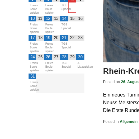
Freies
Freies
TGS
Boule
Boule
Special
spielen
spielen
10
11
12
13
14
15
16
Freies
Freies
TGS
Boule
Boule
Special
spielen
spielen
17
18
19
20
21
22
23
Freies
Freies
TGS
Boule
Boule
Special
spielen
spielen
24
25
26
27
28
29
30
Freies
Freies
TGS
3.
Boule
Boule
Special
Ligaspieltag
Rhein-Kr
spielen
spielen
31
Posted on
26. Augus
Freies
Boule
spielen
Ein neues Turni
Neuss Meistersc
Die Erste Runde
Posted in
Allgemein