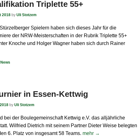
fikation Triplette 55+
t 2018
by
Uli Stotzem
türzelberger Spielern haben sich dieses Jahr für die
rniere der NRW-Meisterschaften in der Rubrik Triplette 55+
nter Knoche und Holger Wagner haben sich durch Rainer
,
News
rnier in Essen-Kettwig
 2018
by
Uli Stotzem
 bei der Boulegemeinschaft Kettwig e.V. das alljährliche
att. Wilfried Dietrich mit seinem Partner Dieter Weise belegten
 den 6. Platz von insgesamt 58 Teams.
mehr →