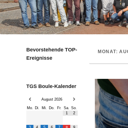
Bevorstehende TOP-
MONAT:
AU
Ereignisse
TGS Boule-Kalender
August
2026
Mo.
Di.
Mi.
Do.
Fr.
Sa.
So.
1
2
3
4
5
6
7
9
8