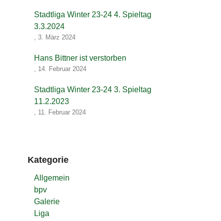
Stadtliga Winter 23-24 4. Spieltag
3.3.2024
,
3. März 2024
Hans Bittner ist verstorben
,
14. Februar 2024
Stadtliga Winter 23-24 3. Spieltag
11.2.2023
,
11. Februar 2024
Kategorie
Allgemein
bpv
Galerie
Liga