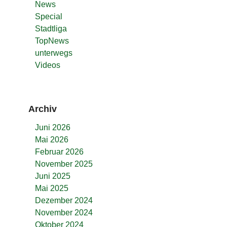
News
Special
Stadtliga
TopNews
unterwegs
Videos
Archiv
Juni 2026
Mai 2026
Februar 2026
November 2025
Juni 2025
Mai 2025
Dezember 2024
November 2024
Oktober 2024