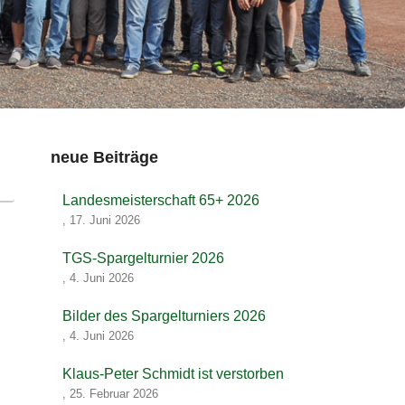
neue Beiträge
Landesmeisterschaft 65+ 2026
,
17. Juni 2026
TGS-Spargelturnier 2026
,
4. Juni 2026
Bilder des Spargelturniers 2026
,
4. Juni 2026
Klaus-Peter Schmidt ist verstorben
,
25. Februar 2026