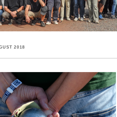
GUST 2018