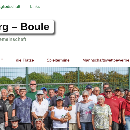
tgliedschaft
Links
rg – Boule
emeinschaft
 ?
die Plätze
Spieltermine
Mannschaftswettbewerbe