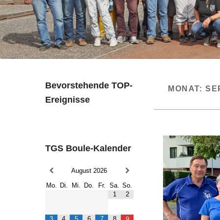
Bevorstehende TOP-
MONAT:
SE
Ereignisse
TGS Boule-Kalender
August
2026
Mo.
Di.
Mi.
Do.
Fr.
Sa.
So.
1
2
3
4
5
6
7
8
9