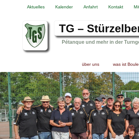
Aktuelles
Kalender
Anfahrt
Kontakt
Mi
TG – Stürzelbe
Pétanque und mehr in der Turng
Primary
Skip
Skip
über uns
was ist Boule
menu
to
to
primary
secondary
content
content