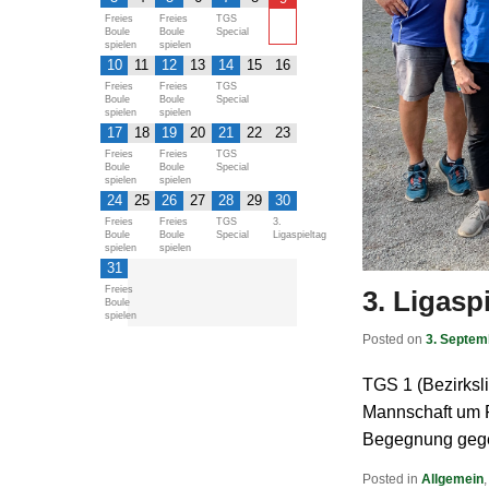
Freies
Freies
TGS
Boule
Boule
Special
spielen
spielen
10
11
12
13
14
15
16
Freies
Freies
TGS
Boule
Boule
Special
spielen
spielen
17
18
19
20
21
22
23
Freies
Freies
TGS
Boule
Boule
Special
spielen
spielen
24
25
26
27
28
29
30
Freies
Freies
TGS
3.
Boule
Boule
Special
Ligaspieltag
spielen
spielen
31
Freies
3. Ligasp
Boule
spielen
Posted on
3. Septem
TGS 1 (Bezirksli
Mannschaft um R
Begegnung gegen
Posted in
Allgemein