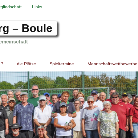
tgliedschaft
Links
rg – Boule
emeinschaft
 ?
die Plätze
Spieltermine
Mannschaftswettbewerbe