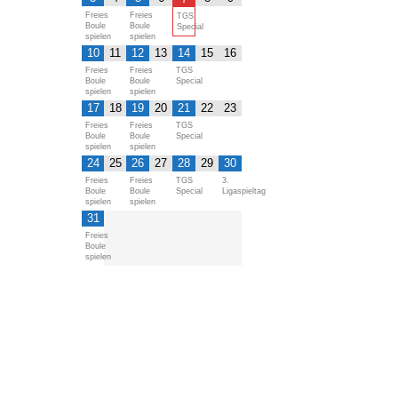
Freies
Freies
TGS
Boule
Boule
Special
spielen
spielen
10
11
12
13
14
15
16
Freies
Freies
TGS
Boule
Boule
Special
spielen
spielen
17
18
19
20
21
22
23
Freies
Freies
TGS
Boule
Boule
Special
spielen
spielen
24
25
26
27
28
29
30
Freies
Freies
TGS
3.
Boule
Boule
Special
Ligaspieltag
spielen
spielen
31
Freies
Boule
spielen