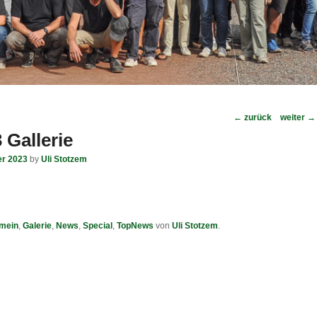
Post
←
zurück
weiter
→
navigation
Gallerie
er 2023
by
Uli Stotzem
emein
,
Galerie
,
News
,
Special
,
TopNews
von
Uli Stotzem
.