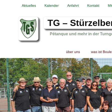
Aktuelles
Kalender
Anfahrt
Kontakt
Mi
TG – Stürzelbe
Pétanque und mehr in der Turng
Primary
Skip
Skip
über uns
was ist Boule
menu
to
to
primary
secondary
content
content