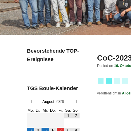
Bevorstehende TOP-
CoC-2023 
Ereignisse
Posted on
16. Oktob
TGS Boule-Kalender
veröffentlicht in
Allg
August
2026
Mo.
Di.
Mi.
Do.
Fr.
Sa.
So.
1
2
3
4
5
6
8
9
7