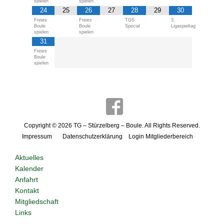
spielen
spielen
24
25
26
27
28
29
30
Freies
Freies
TGS
3.
Boule
Boule
Special
Ligaspieltag
spielen
spielen
31
Freies
Boule
spielen
Copyright © 2026
TG – Stürzelberg – Boule
. All Rights Reserved.
Impressum
Datenschutzerklärung
Login Mitgliederbereich
Aktuelles
Kalender
Anfahrt
Kontakt
Mitgliedschaft
Links