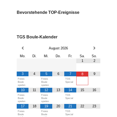
Bevorstehende TOP-Ereignisse
TGS Boule-Kalender
August
2026
Mo.
Di.
Mi.
Do.
Fr.
Sa.
So.
1
2
3
4
5
6
7
9
8
Freies
Freies
TGS
Boule
Boule
Special
spielen
spielen
10
11
12
13
14
15
16
Freies
Freies
TGS
Boule
Boule
Special
spielen
spielen
17
18
19
20
21
22
23
Freies
Freies
TGS
Boule
Boule
Special