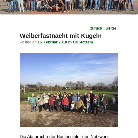
Post
←
zurück
weiter
→
navigation
Weiberfastnacht mit Kugeln
Posted on
15. Februar 2018
by
Uli Stotzem
Die Absprache der Boulespieler des Netzwerk