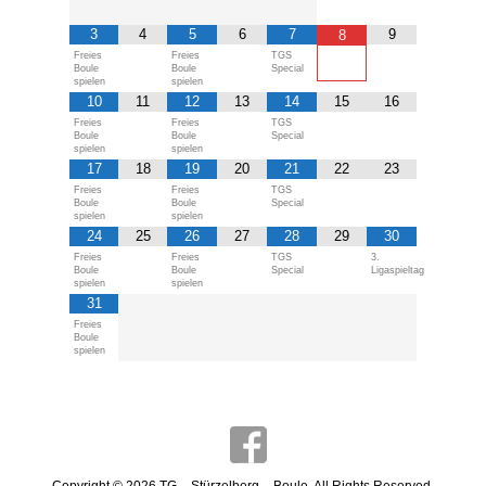
3
4
5
6
7
9
8
Freies
Freies
TGS
Boule
Boule
Special
spielen
spielen
10
11
12
13
14
15
16
Freies
Freies
TGS
Boule
Boule
Special
spielen
spielen
17
18
19
20
21
22
23
Freies
Freies
TGS
Boule
Boule
Special
spielen
spielen
24
25
26
27
28
29
30
Freies
Freies
TGS
3.
Boule
Boule
Special
Ligaspieltag
spielen
spielen
31
Freies
Boule
spielen
Copyright © 2026
TG – Stürzelberg – Boule
. All Rights Reserved.