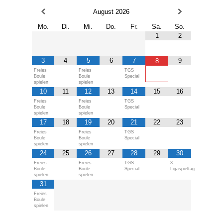
August
2026
Mo.
Di.
Mi.
Do.
Fr.
Sa.
So.
1
2
3
4
5
6
7
9
8
Freies
Freies
TGS
Boule
Boule
Special
spielen
spielen
10
11
12
13
14
15
16
Freies
Freies
TGS
Boule
Boule
Special
spielen
spielen
17
18
19
20
21
22
23
Freies
Freies
TGS
Boule
Boule
Special
spielen
spielen
24
25
26
27
28
29
30
Freies
Freies
TGS
3.
Boule
Boule
Special
Ligaspieltag
spielen
spielen
31
Freies
Boule
spielen