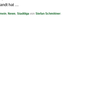
andt hat …
emein
,
News
,
Stadtliga
von
Stefan Schmittner
.