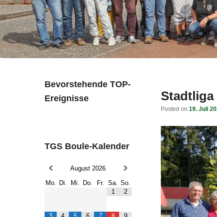
Bevorstehende TOP-
Stadtliga
Ereignisse
Posted on
19. Juli 2
TGS Boule-Kalender
August
2026
Mo.
Di.
Mi.
Do.
Fr.
Sa.
So.
1
2
3
4
5
6
7
9
8