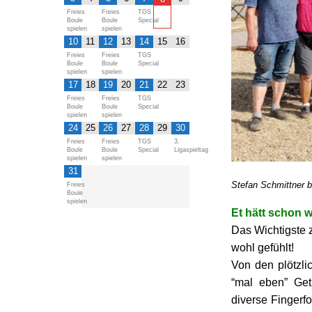
Freies
Freies
TGS
Boule
Boule
Special
spielen
spielen
10
11
12
13
14
15
16
Freies
Freies
TGS
Boule
Boule
Special
spielen
spielen
17
18
19
20
21
22
23
Freies
Freies
TGS
Boule
Boule
Special
spielen
spielen
24
25
26
27
28
29
30
Freies
Freies
TGS
3.
Boule
Boule
Special
Ligaspieltag
spielen
spielen
31
Stefan Schmittner b
Freies
Boule
spielen
Et hätt schon w
Das Wichtigste 
wohl gefühlt!
Von den plötzli
“mal eben” Get
diverse Fingerfo