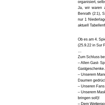
organisiert, sel
Ja, wir waren 
Benrath (2:1), 
nur 1 Niederla
aktuell Tabelle
Ob es am 4. Spie
(25.9.22 in Sur 
…
Zum Schluss bed
– Allen Gast- Spi
Gastgeschenke.
– Unserem Manns
Daumen gedrück
– Unseren Fans A
– Unserem Masko
bringen soll)!
– Dem Wettergot