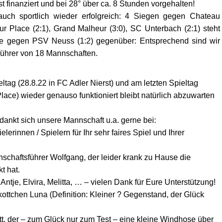
bst finanziert und bei 28° über ca. 8 Stunden vorgehalten!
auch sportlich wieder erfolgreich: 4 Siegen gegen Chateau
Sur Place (2:1), Grand Malheur (3:0), SC Unterbach (2:1) steht
ge gegen PSV Neuss (1:2) gegenüber: Entsprechend sind wir
nführer von 18 Mannschaften.
ltag (28.8.22 in FC Adler Nierst) und am letzten Spieltag
Place) wieder genauso funktioniert bleibt natürlich abzuwarten
ankt sich unsere Mannschaft u.a. gerne bei:
elerinnen / Spielern für Ihr sehr faires Spiel und Ihrer
chaftsführer Wolfgang, der leider krank zu Hause die
t hat.
ntje, Elvira, Melitta, … – vielen Dank für Eure Unterstützung!
ttchen Luna (Definition: Kleiner ? Gegenstand, der Glück
t, der – zum Glück nur zum Test – eine kleine Windhose über