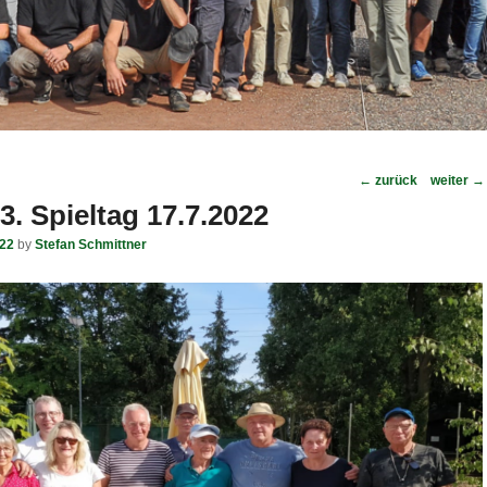
Post
←
zurück
weiter
→
navigation
 3. Spieltag 17.7.2022
022
by
Stefan Schmittner