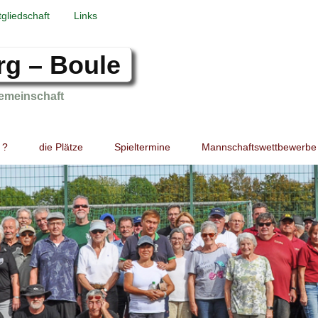
tgliedschaft
Links
rg – Boule
emeinschaft
 ?
die Plätze
Spieltermine
Mannschaftswettbewerbe