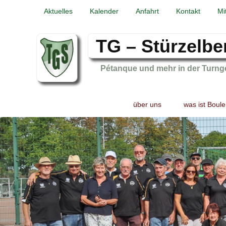
Aktuelles
Kalender
Anfahrt
Kontakt
Mi
TG – Stürzelbe
Pétanque und mehr in der Turng
Primary
Skip
Skip
über uns
was ist Boule
menu
to
to
primary
secondary
content
content