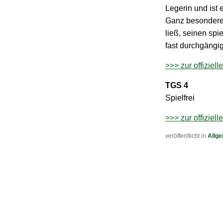
Legerin und ist e
Ganz besondere
ließ, seinen spi
fast durchgängig
>>> zur offiziel
TGS 4
Spielfrei
>>> zur offiziel
veröffentlicht in
Allg