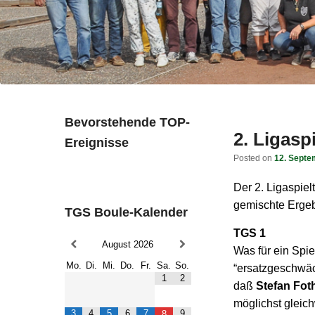
Bevorstehende TOP-
2. Ligasp
Ereignisse
Posted on
12. Septe
Der 2. Ligaspiel
gemischte Ergeb
TGS Boule-Kalender
TGS 1
August
2026
Was für ein Spie
Mo.
Di.
Mi.
Do.
Fr.
Sa.
So.
“ersatzgeschwäc
1
2
daß
Stefan Fot
möglichst gleic
3
4
5
6
7
9
8