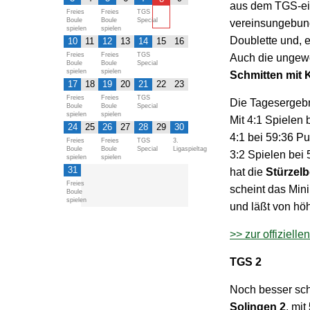
aus dem TGS-eig
Freies
Freies
TGS
Boule
Boule
Special
vereinsungebun
spielen
spielen
Doublette und, 
10
11
12
13
14
15
16
Freies
Freies
TGS
Auch die unge
Boule
Boule
Special
spielen
spielen
Schmitten mit 
17
18
19
20
21
22
23
Freies
Freies
TGS
Die Tagesergeb
Boule
Boule
Special
spielen
spielen
Mit 4:1 Spielen
24
25
26
27
28
29
30
4:1 bei 59:36 P
Freies
Freies
TGS
3.
Boule
Boule
Special
Ligaspieltag
3:2 Spielen bei
spielen
spielen
31
hat die
Stürzelb
Freies
scheint das Mini
Boule
spielen
und läßt von hö
>> zur offizielle
TGS 2
Noch besser sch
Solingen 2
, mit