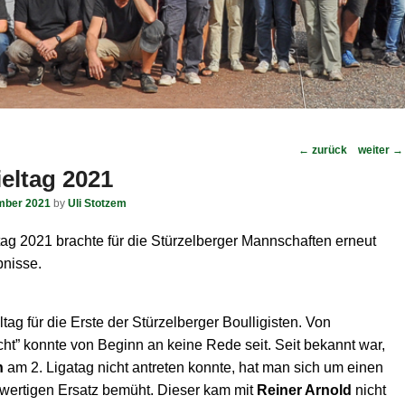
Post
←
zurück
weiter
→
navigation
ieltag 2021
mber 2021
by
Uli Stotzem
tag 2021 brachte für die Stürzelberger Mannschaften erneut
nisse.
ltag für die Erste der Stürzelberger Boulligisten. Von
ht” konnte von Beginn an keine Rede seit. Seit bekannt war,
h
am 2. Ligatag nicht antreten konnte, hat man sich um einen
hwertigen Ersatz bemüht. Dieser kam mit
Reiner Arnold
nicht