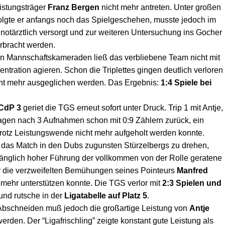
eistungsträger
Franz Bergen
nicht mehr antreten. Unter großen
lgte er anfangs noch das Spielgeschehen, musste jedoch im
notärztlich versorgt und zur weiteren Untersuchung ins Gocher
rbracht werden.
n Mannschaftskameraden ließ das verbliebene Team nicht mit
tration agieren. Schon die Triplettes gingen deutlich verloren
ht mehr ausgeglichen werden. Das Ergebnis:
1:4 Spiele bei
 CdP 3
geriet die TGS erneut sofort unter Druck. Trip 1 mit Antje,
lagen nach 3 Aufnahmen schon mit 0:9 Zählern zurück, ein
trotz Leistungswende nicht mehr aufgeholt werden konnte.
, das Match in den Dubs zugunsten Stürzelbergs zu drehen,
änglich hoher Führung der vollkommen von der Rolle geratene
r die verzweifelten Bemühungen seines Pointeurs
Manfred
 mehr unterstützen konnte. Die TGS verlor mit
2:3 Spielen und
und rutsche in der
Ligatabelle auf Platz 5
.
bschneiden muß jedoch die großartige Leistung von
Antje
rden. Der “Ligafrischling” zeigte konstant gute Leistung als