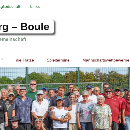
tgliedschaft
Links
rg – Boule
emeinschaft
 ?
die Plätze
Spieltermine
Mannschaftswettbewerbe