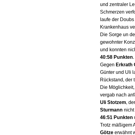
und zentraler L
Schmerzen verfo
laufe der Doubs 
Krankenhaus ve
Die Sorge un de
gewohnter Konzen
und konnten nic
40:58 Punkten
.
Gegen
Erkrath
Günter und Uli 
Rückstand, der 
Die Möglichkeit
vergab nach anf
Uli Stotzem
, de
Sturmann
nicht
46:51 Punkten
Trotz mäßigem A
Götze
erwähnt we