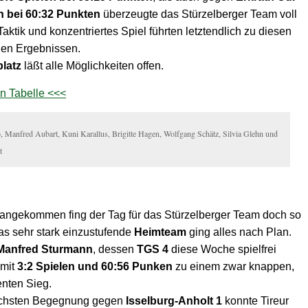
n bei 60:32 Punkten
überzeugte das Stürzelberger Team voll
aktik und konzentriertes Spiel führten letztendlich zu diesen
chen Ergebnissen.
platz
läßt alle Möglichkeiten offen.
len Tabelle <<<
 Manfred Aubart, Kuni Karallus, Brigitte Hagen, Wolfgang Schätz, Silvia Glehn und
t
angekommen fing der Tag für das Stürzelberger Team doch so
as sehr stark einzustufende
Heimteam
ging alles nach Plan.
Manfred Sturmann
, dessen
TGS 4
diese Woche spielfrei
 mit
3:2 Spielen und 60:56 Punken
zu einem zwar knappen,
enten Sieg.
ächsten Begegnung gegen
Isselburg-Anholt 1
konnte Tireur