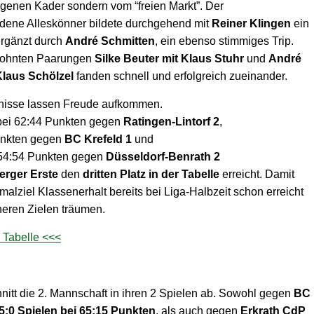
enen Kader sondern vom “freien Markt”. Der
dene Alleskönner bildete durchgehend mit
Reiner Klingen
ein
ergänzt durch
André Schmitten
, ein ebenso stimmiges Trip.
wohnten Paarungen
Silke Beuter mit Klaus Stuhr
und
André
Klaus Schölzel
fanden schnell und erfolgreich zueinander.
nisse lassen Freude aufkommen.
 bei 62:44 Punkten gegen
Ratingen-Lintorf 2
,
unkten gegen
BC Krefeld 1
und
 54:54 Punkten gegen
Düsseldorf-Benrath 2
erger Erste
den
dritten Platz in der Tabelle
erreicht. Damit
malziel Klassenerhalt bereits bei Liga-Halbzeit schon erreicht
heren Zielen träumen.
n Tabelle <<<
nitt die 2. Mannschaft in ihren 2 Spielen ab. Sowohl gegen
BC
5:0 Spielen bei 65:15 Punkten
, als auch gegen
Erkrath CdP