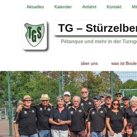
Aktuelles
Kalender
Anfahrt
Kontakt
Mi
TG – Stürzelbe
Pétanque und mehr in der Turng
Primary
Skip
Skip
über uns
was ist Boule
menu
to
to
primary
secondary
content
content