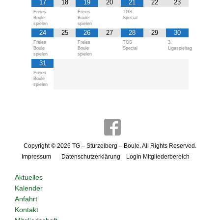
17
18
19
20
21
22
23
Freies
Freies
TGS
Boule
Boule
Special
spielen
spielen
24
25
26
27
28
29
30
Freies
Freies
TGS
3.
Boule
Boule
Special
Ligaspieltag
spielen
spielen
31
Freies
Boule
spielen
Copyright © 2026
TG – Stürzelberg – Boule
. All Rights Reserved.
Impressum
Datenschutzerklärung
Login Mitgliederbereich
Aktuelles
Kalender
Anfahrt
Kontakt