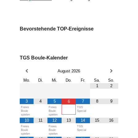
Bevorstehende TOP-Ereignisse
TGS Boule-Kalender
August
2026
Mo.
Di.
Mi.
Do.
Fr.
Sa.
So.
1
2
3
4
5
7
8
9
6
Freies
Freies
TGS
Boule
Boule
Special
spielen
spielen
10
11
12
13
14
15
16
Freies
Freies
TGS
Boule
Boule
Special
spielen
spielen