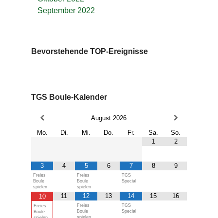
September 2022
Bevorstehende TOP-Ereignisse
TGS Boule-Kalender
August
2026
Mo.
Di.
Mi.
Do.
Fr.
Sa.
So.
1
2
3
4
5
6
7
8
9
Freies
Freies
TGS
Boule
Boule
Special
spielen
spielen
11
12
13
14
15
16
10
Freies
TGS
Freies
Boule
Special
Boule
spielen
spielen