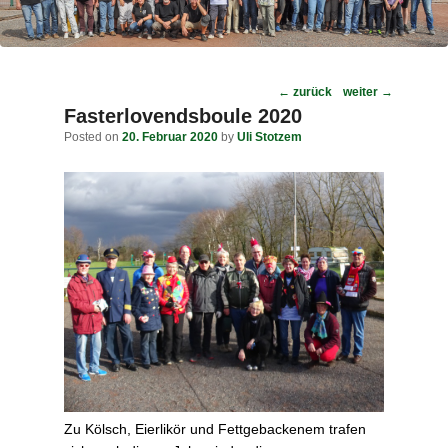
Post
←
zurück
weiter
→
navigation
Fasterlovendsboule 2020
Posted on
20. Februar 2020
by
Uli Stotzem
Zu Kölsch, Eierlikör und Fettgebackenem trafen