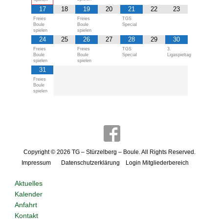
17
18
19
20
21
22
23
Freies
Freies
TGS
Boule
Boule
Special
spielen
spielen
24
25
26
27
28
29
30
Freies
Freies
TGS
3.
Boule
Boule
Special
Ligaspieltag
spielen
spielen
31
Freies
Boule
spielen
Copyright © 2026
TG – Stürzelberg – Boule
. All Rights Reserved.
Impressum
Datenschutzerklärung
Login Mitgliederbereich
Aktuelles
Kalender
Anfahrt
Kontakt