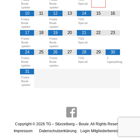
Freies
Freies
TGS
Boule
Boule
Special
spielen
spielen
10
11
12
13
14
15
16
Freies
Freies
TGS
Boule
Boule
Special
spielen
spielen
17
18
19
20
21
22
23
Freies
Freies
TGS
Boule
Boule
Special
spielen
spielen
24
25
26
27
28
29
30
Freies
Freies
TGS
3.
Boule
Boule
Special
Ligaspieltag
spielen
spielen
31
Freies
Boule
spielen
Copyright © 2026
TG – Stürzelberg – Boule
. All Rights Reserved.
Impressum
Datenschutzerklärung
Login Mitgliederbereich