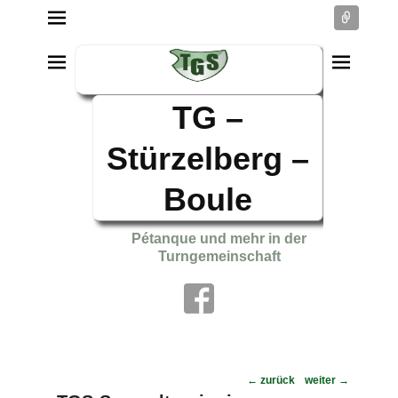
Conne
TG –
Stürzelberg –
Boule
Pétanque und mehr in der
Turngemeinschaft
Post
←
zurück
weiter
→