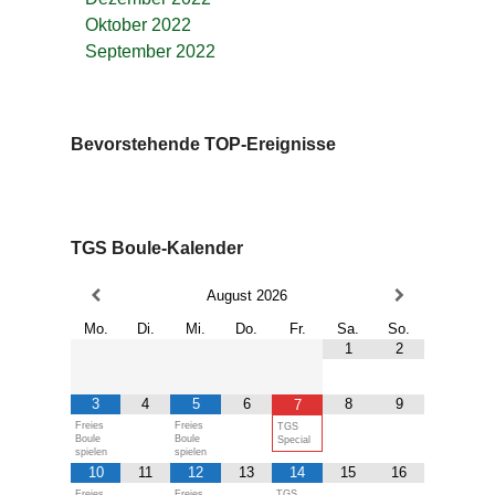
Oktober 2022
September 2022
Bevorstehende TOP-Ereignisse
TGS Boule-Kalender
August
2026
Mo.
Di.
Mi.
Do.
Fr.
Sa.
So.
1
2
3
4
5
6
8
9
7
Freies
Freies
TGS
Boule
Boule
Special
spielen
spielen
10
11
12
13
14
15
16
Freies
Freies
TGS