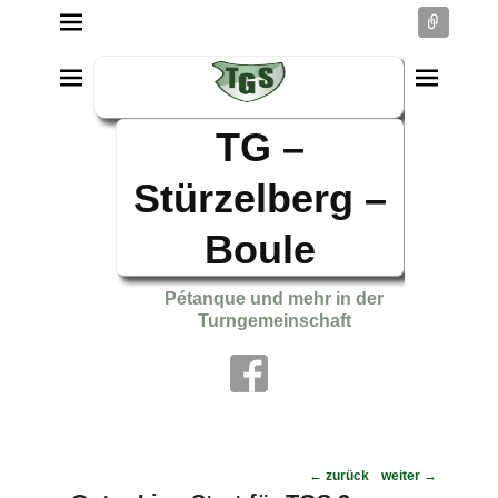
Conne
TG –
Stürzelberg –
Boule
Pétanque und mehr in der
Turngemeinschaft
Post
←
zurück
weiter
→