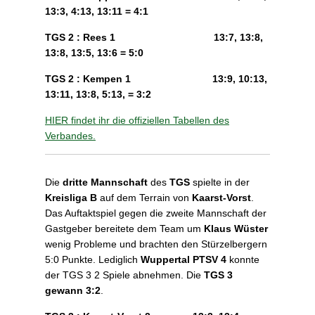
13:3, 4:13, 13:11 = 4:1
TGS 2 : Rees 1 13:7, 13:8,
13:8, 13:5, 13:6 = 5:0
TGS 2 : Kempen 1 13:9, 10:13,
13:11, 13:8, 5:13, = 3:2
HIER findet ihr die offiziellen Tabellen des
Verbandes.
Die
dritte Mannschaft
des
TGS
spielte in der
Kreisliga B
auf dem Terrain von
Kaarst-Vorst
.
Das Auftaktspiel gegen die zweite Mannschaft der
Gastgeber bereitete dem Team um
Klaus Wüster
wenig Probleme und brachten den Stürzelbergern
5:0 Punkte. Lediglich
Wuppertal PTSV 4
konnte
der TGS 3 2 Spiele abnehmen. Die
TGS 3
gewann 3:2
.