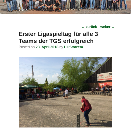
Post
←
zurück
weiter
→
navigation
Erster Ligaspieltag für alle 3
Teams der TGS erfolgreich
Posted on
23. April 2018
by
Uli Stotzem