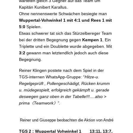
warteten gleich 3 Gegner auf das Team um
Kapitän Kunibert Karallus.
Ohne nennenswerte Schwächen besiegte man
Wuppertal-Vohwinkel 1 mit 4:1 und Rees 1 mit
5:0
Spielen.
Etwas schwerer tat sich das Stürzelbereger Team
bei der dritten Begegnung gegen
Kempen 1
. Ein
Triplette und ein Doublette wurde abgegeben. Mit
3:2
gewann man letztendlich jedoch auch diese
Begegnung.
Reiner Klingen postete nach dem Spiel in der
TGS-internen WhatsApp-Gruppe: “
Hitze-u.
Regelgeprüft , Pollengeschädigt, Rücken krumm
u. müdegespielt, erfolgreich gekämpft u. gerade
deswegen ganz oben in der Tabelle!!!….also >
prima《Teamwork》”.
Reiner und Giuseppe beobachten die Aktion von André
TGS 2 : Wuppertal Vohwinkel 1 13:11, 13:7,