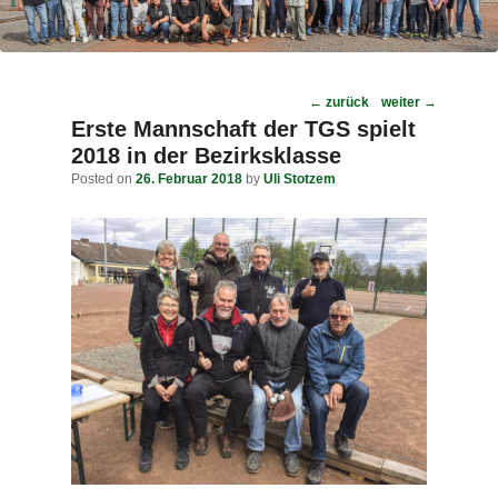
Post
←
zurück
weiter
→
navigation
Erste Mannschaft der TGS spielt
2018 in der Bezirksklasse
Posted on
26. Februar 2018
by
Uli Stotzem