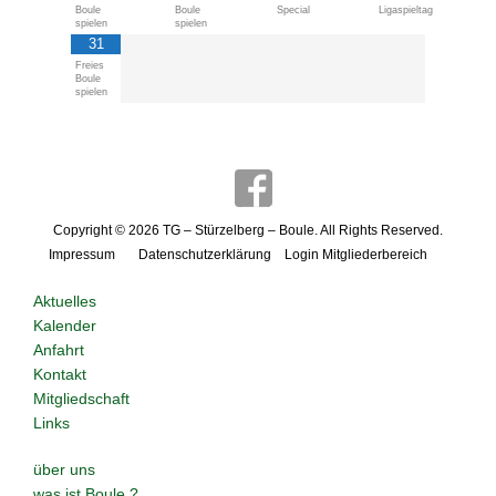
Boule
Boule
Special
Ligaspieltag
spielen
spielen
31
Freies
Boule
spielen
Copyright © 2026
TG – Stürzelberg – Boule
. All Rights Reserved.
Impressum
Datenschutzerklärung
Login Mitgliederbereich
Aktuelles
Kalender
Anfahrt
Kontakt
Mitgliedschaft
Links
über uns
was ist Boule ?