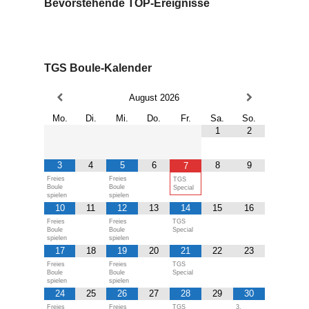
Bevorstehende TOP-Ereignisse
TGS Boule-Kalender
August
2026
Mo.
Di.
Mi.
Do.
Fr.
Sa.
So.
1
2
3
4
5
6
8
9
7
Freies
Freies
TGS
Boule
Boule
Special
spielen
spielen
10
11
12
13
14
15
16
Freies
Freies
TGS
Boule
Boule
Special
spielen
spielen
17
18
19
20
21
22
23
Freies
Freies
TGS
Boule
Boule
Special
spielen
spielen
24
25
26
27
28
29
30
Freies
Freies
TGS
3.