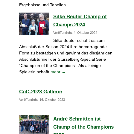
P
Ergebnisse und Tabellen
o
Silke Beuter Champ of
s
Champs 2024
t
e
Veröffentlicht: 4. Oktober 2024
d
Silke Beuter schafft es zum
o
Abschluß der Saison 2024 ihre hervorragende
n
Form zu bestätigen und gewinnt das diesjährigen
1
Abschlußturnier der Stürzelberg-Special Serie
8
“Champion of the Champions”. Als alleinige
.
Spielerin schafft
mehr →
A
p
r
CoC-2023 Gallerie
i
Veröffentlicht: 16. Oktober 2023
l
2
0
André Schmitten ist
1
Champ of the Champions
8