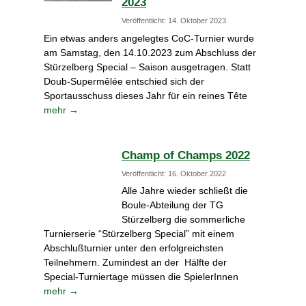
2023
b
y
Veröffentlicht: 14. Oktober 2023
U
Ein etwas anders angelegtes CoC-Turnier wurde
l
am Samstag, den 14.10.2023 zum Abschluss der
i
Stürzelberg Special – Saison ausgetragen. Statt
S
Doub-Supermêlée entschied sich der
Sportausschuss dieses Jahr für ein reines Tête
t
mehr →
o
t
z
Champ of Champs 2022
e
m
Veröffentlicht: 16. Oktober 2022
Alle Jahre wieder schließt die
Boule-Abteilung der TG
Stürzelberg die sommerliche
Turnierserie “Stürzelberg Special” mit einem
Abschlußturnier unter den erfolgreichsten
Teilnehmern. Zumindest an der Hälfte der
Special-Turniertage müssen die SpielerInnen
mehr →