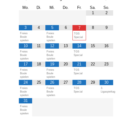
Mo.
Di.
Mi.
Do.
Fr.
Sa.
So.
1
2
3
4
5
6
8
9
7
Freies
Freies
TGS
Boule
Boule
Special
spielen
spielen
10
11
12
13
14
15
16
Freies
Freies
TGS
Boule
Boule
Special
spielen
spielen
17
18
19
20
21
22
23
Freies
Freies
TGS
Boule
Boule
Special
spielen
spielen
24
25
26
27
28
29
30
Freies
Freies
TGS
3.
Boule
Boule
Special
Ligaspieltag
spielen
spielen
31
Freies
Boule
spielen