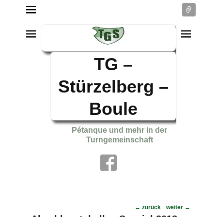
Conne
TG –
Stürzelberg –
Boule
Pétanque und mehr in der
Turngemeinschaft
Post
←
zurück
weiter
→