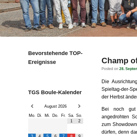
Bevorstehende TOP-
Champ of
Ereignisse
Posted on
28. Septe
Die Ausrichtung
Spieltag-der-Sp
TGS Boule-Kalender
der Herbst ände
August
2026
Bei noch gut 
Mo.
Di.
Mi.
Do.
Fr.
Sa.
So.
angedrohten S
1
2
zum Showdown u
dürfen, denn da
3
4
5
6
7
9
8