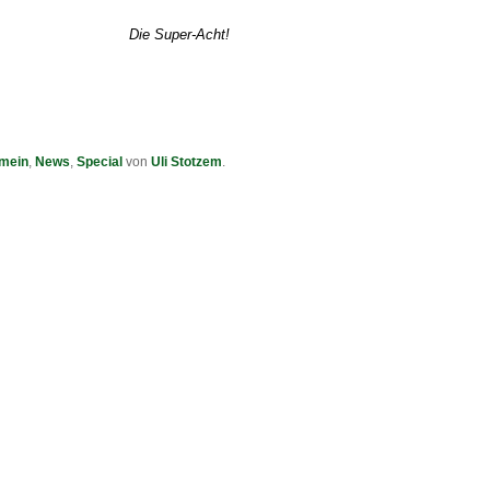
Die Super-Acht!
emein
,
News
,
Special
von
Uli Stotzem
.