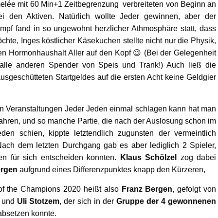
lée mit 60 Min+1 Zeitbegrenzung verbreiteten von Beginn an
i den Aktiven. Natürlich wollte Jeder gewinnen, aber der
pf fand in so ungewohnt herzlicher Athmosphäre statt, dass
hte, Inges köstlicher Käsekuchen stellte nicht nur die Physik,
n Hormonhaushalt Aller auf den Kopf 😉 (Bei der Gelegenheit
lle anderen Spender von Speis und Trank!) Auch ließ die
ausgeschütteten Startgeldes auf die ersten Acht keine Geldgier
n Veranstaltungen Jeder Jeden einmal schlagen kann hat man
fahren, und so manche Partie, die nach der Auslosung schon im
eden schien, kippte letztendlich zugunsten der vermeintlich
ach dem letzten Durchgang gab es aber lediglich 2 Spieler,
ien für sich entscheiden konnten.
Klaus Schölzel
zog dabei
ergen
aufgrund eines Differenzpunktes knapp den Kürzeren,
f the Champions 2020 heißt also
Franz Bergen
, gefolgt von
und
Uli Stotzem
, der sich in der
Gruppe der 4 gewonnenen
absetzen konnte.