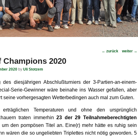
Post
←
zurück
weiter
→
navigation
 Champions 2020
mber 2020
by
Uli Stotzem
 des diesjährigen Abschlußturniers der 3-Partien-an-einem-
ecial-Serie-Gewinner wäre beinahe ins Wasser gefallen, aber
rt seine vorhergesagten Wetterbedingen auch mal zum Guten.
erträglichen Temperaturen und ohne den ursprünglich
chauern traten immerhin
23 der 29 Teilnahmeberechtigten
m den pompösen Titel an. Eine(r) mehr hätte es ruhig sein
nn wären die so ungeliebten Triplettes nicht nötig geworden. 5