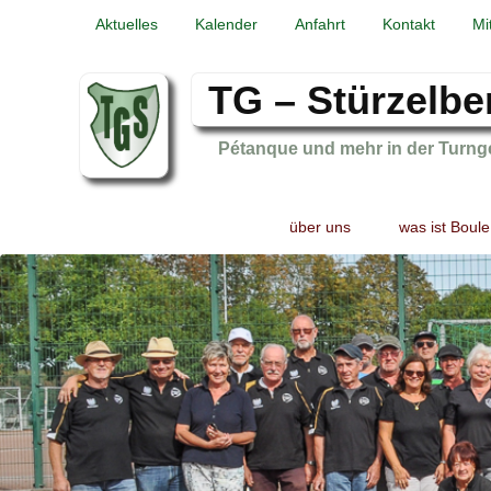
Aktuelles
Kalender
Anfahrt
Kontakt
Mi
TG – Stürzelbe
Pétanque und mehr in der Turng
Primary
Skip
Skip
über uns
was ist Boule
menu
to
to
primary
secondary
content
content