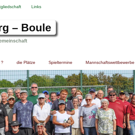
tgliedschaft
Links
rg – Boule
emeinschaft
 ?
die Plätze
Spieltermine
Mannschaftswettbewerbe