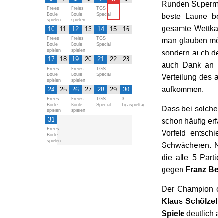
Runden Superme
Freies
Freies
TGS
Boule
Boule
Special
beste Laune be
spielen
spielen
gesamte Wettkam
10
11
12
13
14
15
16
Freies
Freies
TGS
man glauben möc
Boule
Boule
Special
spielen
spielen
sondern auch de
17
18
19
20
21
22
23
auch Dank an a
Freies
Freies
TGS
Boule
Boule
Special
Verteilung des 
spielen
spielen
aufkommen.
24
25
26
27
28
29
30
Freies
Freies
TGS
3.
Boule
Boule
Special
Ligaspieltag
Dass bei solche
spielen
spielen
31
schon häufig er
Freies
Vorfeld entschi
Boule
spielen
Schwächeren. N
die alle 5 Part
gegen
Franz B
Der Champion o
Klaus Schölzel
Spiele
deutlich 