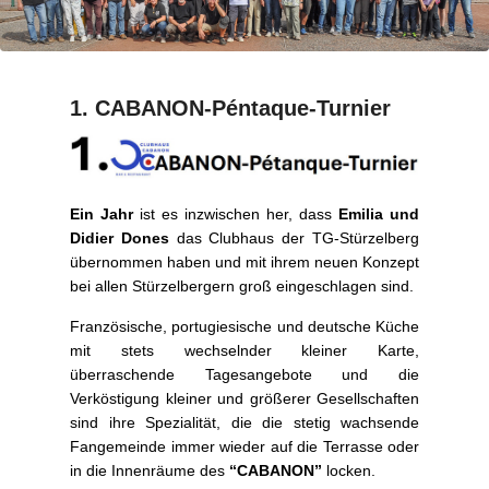
1. CABANON-Péntaque-Turnier
P
o
s
t
Ein Jahr
ist es inzwischen her, dass
Emilia und
e
Didier Dones
das Clubhaus der TG-Stürzelberg
d
übernommen haben und mit ihrem neuen Konzept
o
bei allen Stürzelbergern groß eingeschlagen sind.
n
Französische, portugiesische und deutsche Küche
6
mit stets wechselnder kleiner Karte,
.
überraschende Tagesangebote und die
M
Verköstigung kleiner und größerer Gesellschaften
ä
sind ihre Spezialität, die die stetig wachsende
r
Fangemeinde immer wieder auf die Terrasse oder
z
in die Innenräume des
“CABANON”
locken.
2