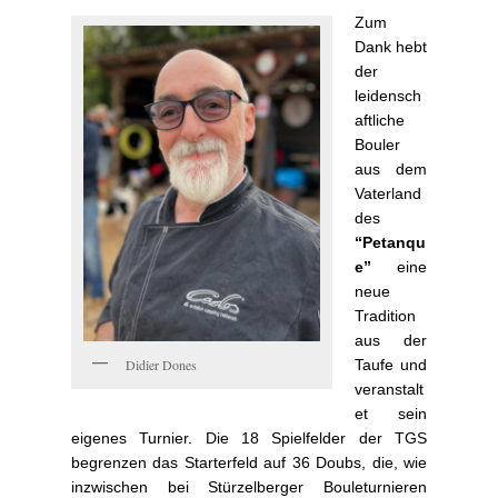
0
Zum
2
Dank hebt
4
der
b
leidensch
y
aftliche
U
Bouler
l
aus dem
i
Vaterland
S
des
t
“Petanqu
o
e”
eine
t
neue
z
Tradition
e
aus der
m
Taufe und
Didier Dones
veranstalt
et sein
eigenes Turnier. Die 18 Spielfelder der TGS
begrenzen das Starterfeld auf 36 Doubs, die, wie
inzwischen bei Stürzelberger Bouleturnieren