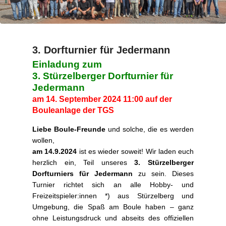
3. Dorfturnier für Jedermann
Einladung zum
P
3. Stürzelberger Dorfturnier für
o
Jedermann
s
t
am 14. September 2024 11:00 auf der
e
Bouleanlage der TGS
d
Liebe Boule-Freunde
und solche, die es werden
o
wollen,
n
am 14.9.2024
ist es wieder soweit! Wir laden euch
2
herzlich ein, Teil unseres
3. Stürzelberger
8
Dorfturniers für Jedermann
zu sein. Dieses
.
Turnier richtet sich an alle Hobby- und
A
Freizeitspieler:innen *) aus Stürzelberg und
u
Umgebung, die Spaß am Boule haben – ganz
g
ohne Leistungsdruck und abseits des offiziellen
u