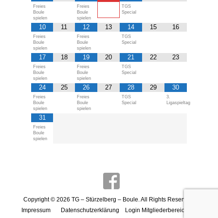
Freies
Freies
TGS
Boule
Boule
Special
spielen
spielen
10
11
12
13
14
15
16
Freies
Freies
TGS
Boule
Boule
Special
spielen
spielen
17
18
19
20
21
22
23
Freies
Freies
TGS
Boule
Boule
Special
spielen
spielen
24
25
26
27
28
29
30
Freies
Freies
TGS
3.
Boule
Boule
Special
Ligaspieltag
spielen
spielen
31
Freies
Boule
spielen
Copyright © 2026
TG – Stürzelberg – Boule
. All Rights Reserved.
Impressum
Datenschutzerklärung
Login Mitgliederbereich