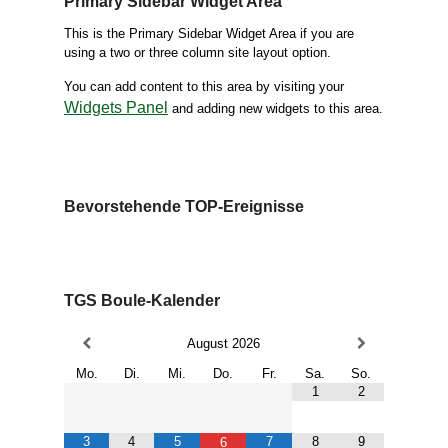
Primary Sidebar Widget Area
This is the Primary Sidebar Widget Area if you are
using a two or three column site layout option.
You can add content to this area by visiting your
Widgets Panel
and adding new widgets to this area.
Bevorstehende TOP-Ereignisse
TGS Boule-Kalender
August
2026
Mo.
Di.
Mi.
Do.
Fr.
Sa.
So.
1
2
3
4
5
7
8
9
6