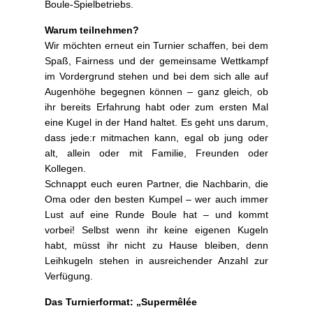
Boule-Spielbetriebs.
s
t
Warum teilnehmen?
2
Wir möchten erneut ein Turnier schaffen, bei dem
0
Spaß, Fairness und der gemeinsame Wettkampf
2
im Vordergrund stehen und bei dem sich alle auf
4
Augenhöhe begegnen können – ganz gleich, ob
b
ihr bereits Erfahrung habt oder zum ersten Mal
y
eine Kugel in der Hand haltet. Es geht uns darum,
U
dass jede:r mitmachen kann, egal ob jung oder
l
alt, allein oder mit Familie, Freunden oder
i
Kollegen.
S
Schnappt euch euren Partner, die Nachbarin, die
t
Oma oder den besten Kumpel – wer auch immer
o
Lust auf eine Runde Boule hat – und kommt
t
vorbei! Selbst wenn ihr keine eigenen Kugeln
z
habt, müsst ihr nicht zu Hause bleiben, denn
e
Leihkugeln stehen in ausreichender Anzahl zur
m
Verfügung.
Das Turnierformat: „Supermêlée