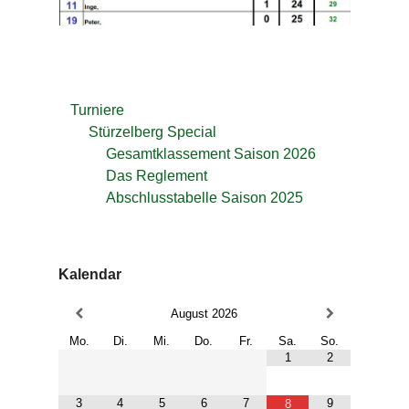
U
l
i
S
t
o
Turniere
t
Stürzelberg Special
z
Gesamtklassement Saison 2026
e
Das Reglement
m
Abschlusstabelle Saison 2025
Kalendar
August
2026
Mo.
Di.
Mi.
Do.
Fr.
Sa.
So.
1
2
3
4
5
6
7
9
8