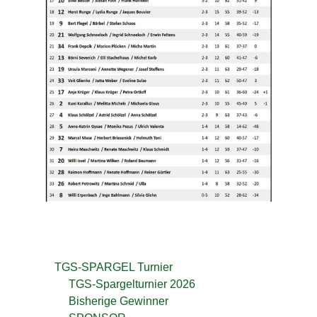
0
2
4
b
y
U
l
i
S
t
o
t
z
e
m
TGS-SPARGEL Turnier
TGS-Spargelturnier 2026
Bisherige Gewinner