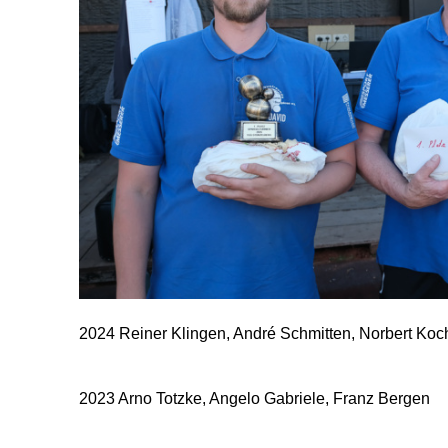
z
e
m
2024 Reiner Klingen, André Schmitten, Norbert Koc
2023 Arno Totzke, Angelo Gabriele, Franz Bergen