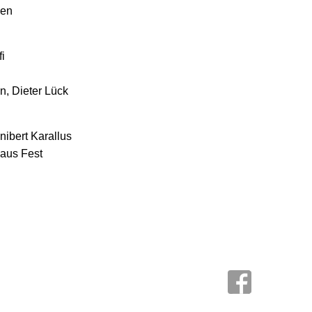
gen
i
, Dieter Lück
ibert Karallus
aus Fest