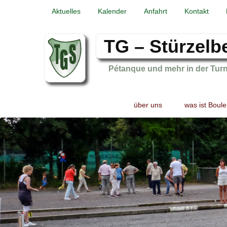
Aktuelles
Kalender
Anfahrt
Kontakt
TG – Stürzelb
Pétanque und mehr in der Tur
Primary
Skip
Skip
über uns
was ist Boule
menu
to
to
primary
secondary
content
content