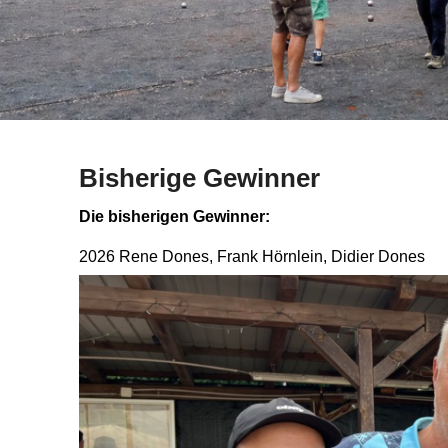
Bisherige Gewinner
P
Die bisherigen Gewinner:
o
2026 Rene Dones, Frank Hörnlein, Didier Dones
s
t
e
d
o
n
2
9