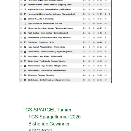
0
2
3
b
y
U
l
i
S
t
o
t
z
e
m
TGS-SPARGEL Turnier
TGS-Spargelturnier 2026
Bisherige Gewinner
SPONSOR