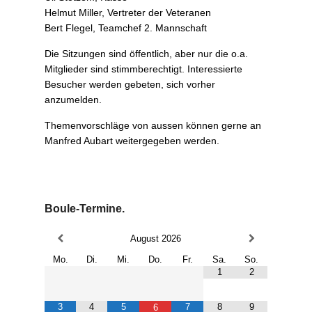
m
Helmut Miller, Vertreter der Veteranen
b
Bert Flegel, Teamchef 2. Mannschaft
e
r
Die Sitzungen sind öffentlich, aber nur die o.a.
2
Mitglieder sind stimmberechtigt. Interessierte
0
Besucher werden gebeten, sich vorher
1
anzumelden.
8
Themenvorschläge von aussen können gerne an
b
Manfred Aubart weitergegeben werden.
y
U
l
i
S
Boule-Termine.
t
o
August
2026
t
Mo.
Di.
Mi.
Do.
Fr.
Sa.
So.
z
1
2
e
m
3
4
5
7
8
9
6