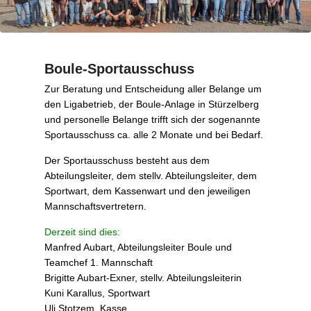
Boule-Sportausschuss
P
Zur Beratung und Entscheidung aller Belange um
o
den Ligabetrieb, der Boule-Anlage in Stürzelberg
s
und personelle Belange trifft sich der sogenannte
t
Sportausschuss ca. alle 2 Monate und bei Bedarf.
e
Der Sportausschuss besteht aus dem
d
Abteilungsleiter, dem stellv. Abteilungsleiter, dem
o
Sportwart, dem Kassenwart und den jeweiligen
n
Mannschaftsvertretern.
1
7
Derzeit sind dies:
.
Manfred Aubart, Abteilungsleiter Boule und
D
Teamchef 1. Mannschaft
e
Brigitte Aubart-Exner, stellv. Abteilungsleiterin
z
Kuni Karallus, Sportwart
e
Uli Stotzem, Kasse