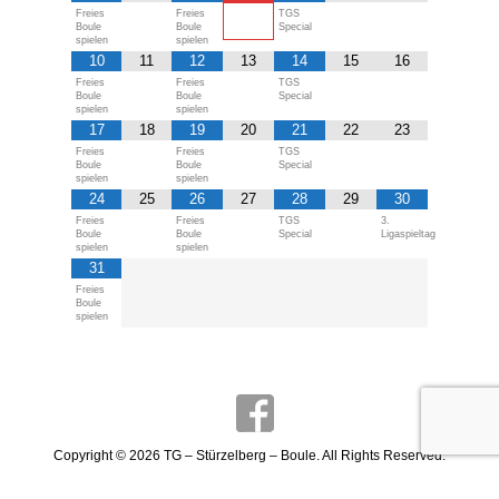
Freies
Freies
TGS
Boule
Boule
Special
spielen
spielen
10
11
12
13
14
15
16
Freies
Freies
TGS
Boule
Boule
Special
spielen
spielen
17
18
19
20
21
22
23
Freies
Freies
TGS
Boule
Boule
Special
spielen
spielen
24
25
26
27
28
29
30
Freies
Freies
TGS
3.
Boule
Boule
Special
Ligaspieltag
spielen
spielen
31
Freies
Boule
spielen
Copyright © 2026
TG – Stürzelberg – Boule
. All Rights Reserved.
Impressum
Datenschutzerklärung
Login Mitgliederbereich