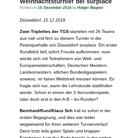
navigation
Weihnachtsturnier bei surplace
Posted on
15. Dezember 2018
by
Holger Wagner
Düsseldorf, 15.12.2018
Zwei Triplettes der TGS
starteten mit 26 Teams
aus nah und fern zu diesem Turnier in der
Petanquehalle von Düsseldorf surplace. Ein erster
Rundblick ließ sofort Freude aufkommen: man
würde sich mit Teilnehmern von Welt- und
Europameisterschaften, Deutschen Meistern,
Landesmeistern, etlichen Bundesligaspielern
sowieso, im fairen Wettstreit messen können. Es
fragte sich nur, wann die Lehrstunde stattfinden
würde. Schon in einem der 3 Vorrundenspiele,
oder doch erst in den A-B – ko-Runden?
Bernhard/Kuni/Klaus Sch
traf es sofort in der
ersten Begegnung, und dies war leider
wegweisend für ihren weiteren Turnierverlauf.
Denn trotz teils guten Spiels und knapper
Ergebnisse kam das Ende bereits in der ersten