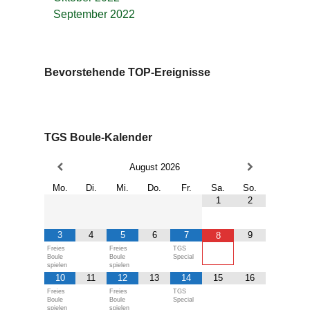
September 2022
Bevorstehende TOP-Ereignisse
TGS Boule-Kalender
August
2026
Mo.
Di.
Mi.
Do.
Fr.
Sa.
So.
1
2
3
4
5
6
7
9
8
Freies
Freies
TGS
Boule
Boule
Special
spielen
spielen
10
11
12
13
14
15
16
Freies
Freies
TGS
Boule
Boule
Special
spielen
spielen