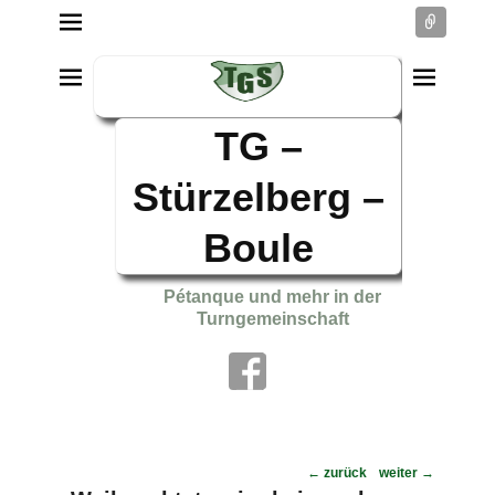
Conne
TG –
Stürzelberg –
Boule
Pétanque und mehr in der
Turngemeinschaft
Post
←
zurück
weiter
→