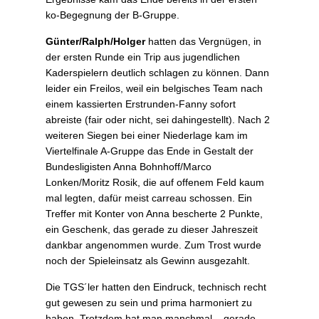
ko-Begegnung der B-Gruppe.
Günter/Ralph/Holger
hatten das Vergnügen, in
der ersten Runde ein Trip aus jugendlichen
Kaderspielern deutlich schlagen zu können. Dann
leider ein Freilos, weil ein belgisches Team nach
einem kassierten Erstrunden-Fanny sofort
abreiste (fair oder nicht, sei dahingestellt). Nach 2
weiteren Siegen bei einer Niederlage kam im
Viertelfinale A-Gruppe das Ende in Gestalt der
Bundesligisten Anna Bohnhoff/Marco
Lonken/Moritz Rosik, die auf offenem Feld kaum
mal legten, dafür meist carreau schossen. Ein
Treffer mit Konter von Anna bescherte 2 Punkte,
ein Geschenk, das gerade zu dieser Jahreszeit
dankbar angenommen wurde. Zum Trost wurde
noch der Spieleinsatz als Gewinn ausgezahlt.
Die TGS´ler hatten den Eindruck, technisch recht
gut gewesen zu sein und prima harmoniert zu
haben. Trotzdem hat man manchmal – gerade