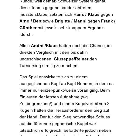
Runde, weil gemäß Schweizer System genau
diese Teams gegeneinander antreten
mussten.Dabei setzten sich
Hans / Klaus
gegen
Arno / Bert
sowie
Brigitte / Manni
gegen
Frank /
Günther
mit jeweils sehr knappem Ergebnis
durch.
Allein
André /Klaus
hatten noch die Chance, im
direkten Vergleich mit den bis dahin
ungeschlagenen
Giuseppe/Reiner
den
Turniersieg streitig zu machen.
Das Spiel entwickelte sich zu einem
ausgeglichenen Kopf an Kopf Rennen, in dem es
immer nur einzel-punkt-weise voran ging. Beim
Einläuten der letzten Aufnahme (wg.
Zeitbegrenzung!) und einem Kugelvorteil von 3
Kugeln hatten die Herausforderer den Sieg auf
der Hand. Der für den Sieg notwendige Schuss
auf die führende gegnerische Kugel war
tatsächlich erfolgreich, beförderte jedoch neben