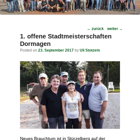
Post
←
zurück
weiter
→
navigation
1. offene Stadtmeisterschaften
Dormagen
Posted on
23. September 2017
by
Uli Stotzem
Neues Brauchtum ist in Stürzelberg auf der