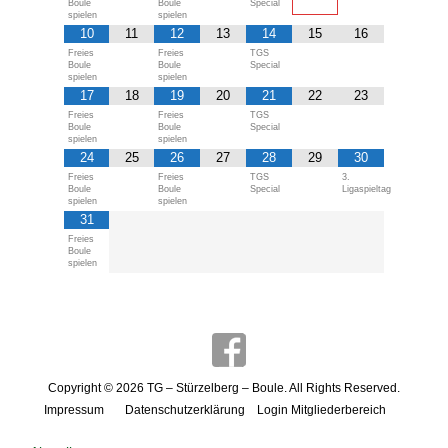
Boule
Boule
Special
spielen
spielen
10
11
12
13
14
15
16
Freies
Freies
TGS
Boule
Boule
Special
spielen
spielen
17
18
19
20
21
22
23
Freies
Freies
TGS
Boule
Boule
Special
spielen
spielen
24
25
26
27
28
29
30
Freies
Freies
TGS
3.
Boule
Boule
Special
Ligaspieltag
spielen
spielen
31
Freies
Boule
spielen
Copyright © 2026
TG – Stürzelberg – Boule
. All Rights Reserved.
Impressum
Datenschutzerklärung
Login Mitgliederbereich