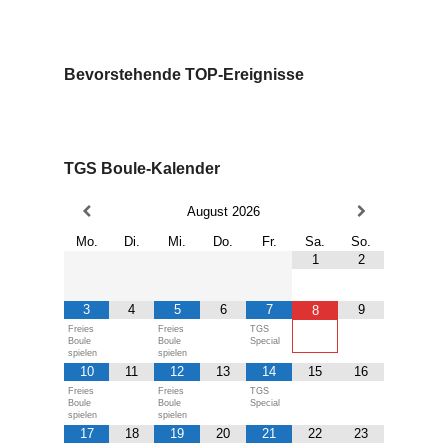
Bevorstehende TOP-Ereignisse
TGS Boule-Kalender
August
2026
Mo.
Di.
Mi.
Do.
Fr.
Sa.
So.
1
2
3
4
5
6
7
9
8
Freies
Freies
TGS
Boule
Boule
Special
spielen
spielen
10
11
12
13
14
15
16
Freies
Freies
TGS
Boule
Boule
Special
spielen
spielen
17
18
19
20
21
22
23