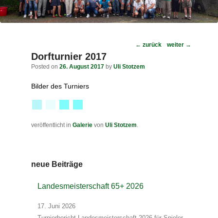
Post
←
zurück
weiter
→
navigation
Dorfturnier 2017
Posted on
26. August 2017
by
Uli Stotzem
Bilder des Turniers
veröffentlicht in
Galerie
von
Uli Stotzem
.
neue Beiträge
Landesmeisterschaft 65+ 2026
17. Juni 2026
Turnierbericht Landesmeisterschaft 2026 für Spieler