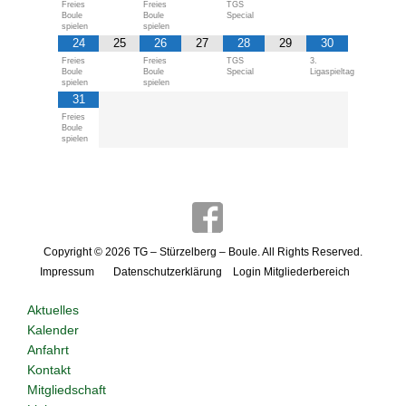
Freies
Freies
TGS
Boule
Boule
Special
spielen
spielen
24
25
26
27
28
29
30
Freies
Freies
TGS
3.
Boule
Boule
Special
Ligaspieltag
spielen
spielen
31
Freies
Boule
spielen
Copyright © 2026
TG – Stürzelberg – Boule
. All Rights Reserved.
Impressum
Datenschutzerklärung
Login Mitgliederbereich
Aktuelles
Kalender
Anfahrt
Kontakt
Mitgliedschaft