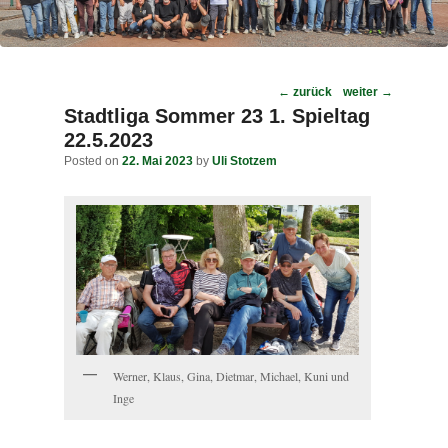
Post
←
zurück
weiter
→
navigation
Stadtliga Sommer 23 1. Spieltag
22.5.2023
Posted on
22. Mai 2023
by
Uli Stotzem
Werner, Klaus, Gina, Dietmar, Michael, Kuni und
Inge