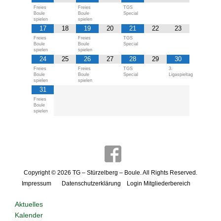
Freies
Freies
TGS
Boule
Boule
Special
spielen
spielen
17
18
19
20
21
22
23
Freies
Freies
TGS
Boule
Boule
Special
spielen
spielen
24
25
26
27
28
29
30
Freies
Freies
TGS
3.
Boule
Boule
Special
Ligaspieltag
spielen
spielen
31
Freies
Boule
spielen
Copyright © 2026
TG – Stürzelberg – Boule
. All Rights Reserved.
Impressum
Datenschutzerklärung
Login Mitgliederbereich
Aktuelles
Kalender