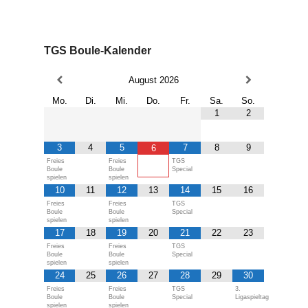
TGS Boule-Kalender
August
2026
Mo.
Di.
Mi.
Do.
Fr.
Sa.
So.
1
2
3
4
5
7
8
9
6
Freies
Freies
TGS
Boule
Boule
Special
spielen
spielen
10
11
12
13
14
15
16
Freies
Freies
TGS
Boule
Boule
Special
spielen
spielen
17
18
19
20
21
22
23
Freies
Freies
TGS
Boule
Boule
Special
spielen
spielen
24
25
26
27
28
29
30
Freies
Freies
TGS
3.
Boule
Boule
Special
Ligaspieltag
spielen
spielen