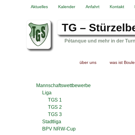
Aktuelles
Kalender
Anfahrt
Kontakt
TG – Stürzelb
Pétanque und mehr in der Tur
Primary
Skip
Skip
über uns
was ist Boule
menu
to
to
primary
secondary
content
content
Mannschaftswettbewerbe
Liga
TGS 1
TGS 2
TGS 3
Stadtliga
BPV NRW-Cup