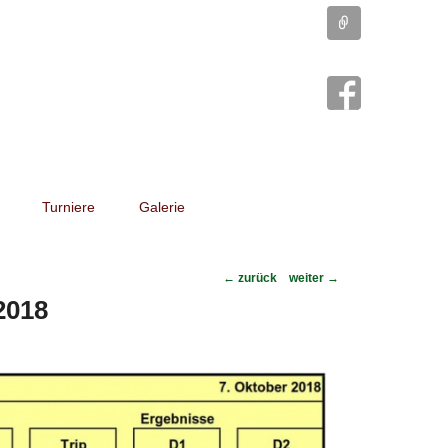
Connect
Turniere
Galerie
Post
←
zurück
weiter
→
navigation
2018