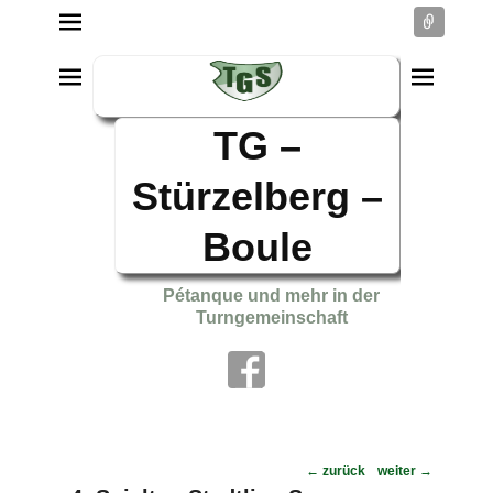
Conne
TG –
Stürzelberg –
Boule
Pétanque und mehr in der
Turngemeinschaft
Post
←
zurück
weiter
→