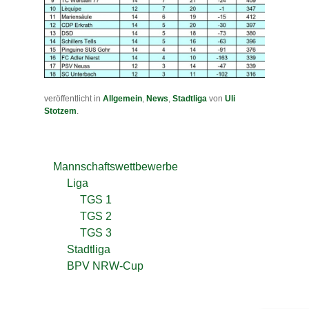
veröffentlicht in
Allgemein
,
News
,
Stadtliga
von
Uli
Stotzem
.
Mannschaftswettbewerbe
Liga
TGS 1
TGS 2
TGS 3
Stadtliga
BPV NRW-Cup