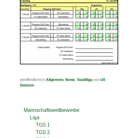
veröffentlicht in
Allgemein
,
News
,
Stadtliga
von
Uli
Stotzem
.
Mannschaftswettbewerbe
Liga
TGS 1
TGS 2