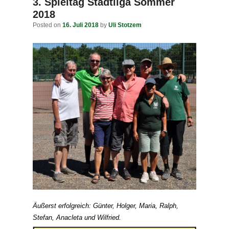
navigation
3. Spieltag Stadtliga Sommer
2018
Posted on
16. Juli 2018
by
Uli Stotzem
Äußerst erfolgreich: Günter, Holger, Maria, Ralph,
Stefan, Anacleta und Wilfried.