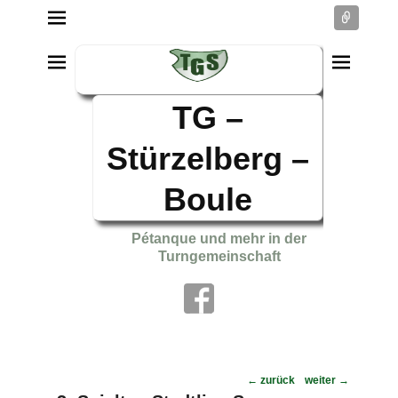
Conne
TG –
Stürzelberg –
Boule
Pétanque und mehr in der
Turngemeinschaft
Post
←
zurück
weiter
→